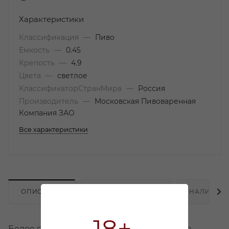
Характеристики
Классификация
—
Пиво
Емкость
—
0.45
Крепость
—
4.9
Цвета
—
светлое
КлассификаторСтранМира
—
Россия
Производитель
—
Московская Пивоваренная
Компания ЗАО
Все характеристики
ОПИСАНИЕ
ХАРАКТЕРИСТИКИ
НАЛИЧИЕ
Белое пшеничное нефильтрованное пиво.