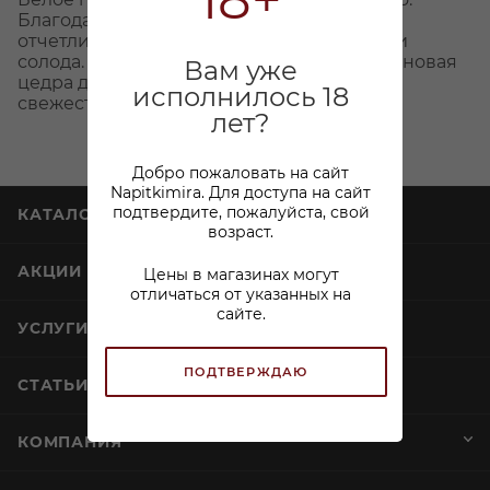
18+
Благодаря пшенице в составе, в напитке
отчетливо заметны нотки свежего хлеба и
солода. Натуральный кориандр и апельсиновая
Вам уже
цедра добавляют пряности и цитрусовой
исполнилось 18
свежести, ячмень дает привкус солода.
лет?
Добро пожаловать на сайт
Napitkimira. Для доступа на сайт
подтвердите, пожалуйста, свой
КАТАЛОГ
возраст.
АКЦИИ
Цены в магазинах могут
отличаться от указанных на
сайте.
УСЛУГИ
ПОДТВЕРЖДАЮ
СТАТЬИ
КОМПАНИЯ