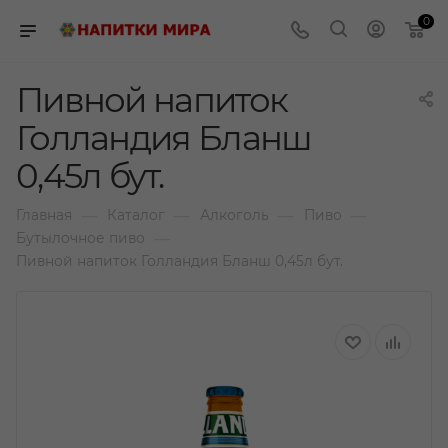
0
Пивной напиток
Голландия Бланш
0,45л бут.
—
—
—
—
Главная
Каталог
Алкоголь
Пиво
—
Бутылочное пиво
Пивной напиток Голландия Бланш 0,45л бут.