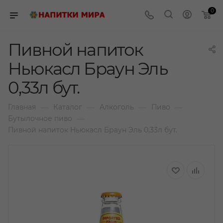
0
Пивной напиток
Ньюкасл Браун Эль
0,33л бут.
—
—
—
—
Главная
Каталог
Алкоголь
Пиво
—
Бутылочное пиво
Пивной напиток Ньюкасл Браун Эль 0,33л бут.