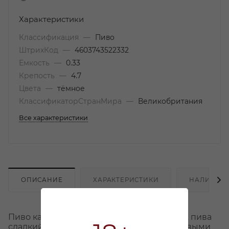
Характеристики
Классификация
—
Пиво
ШтрихКод
—
4603743522332
Емкость
—
0.33
Крепость
—
4.7
Цвета
—
тёмное
КлассификаторСтранМира
—
Великобритания
Все характеристики
ОПИСАНИЕ
ХАРАКТЕРИСТИКИ
НАЛИЧИЕ
Пиво каштаново-коричневого цвета. Вкус пива
сладкий, карамельный, мягкий. За солодовыми