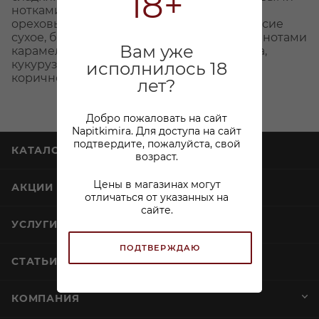
18+
нотками следуют оттенки трав и легкие
ореховые и фруктовые нюансы. Послевкусие
сухое, без горечи. Аромат пива наполнен нотами
Вам уже
карамели, травы, соломы, сладкого солода,
кукурузы, обжаренных орехов, нюансами
исполнилось 18
коричневого сахара.
лет?
Добро пожаловать на сайт
Napitkimira. Для доступа на сайт
подтвердите, пожалуйста, свой
КАТАЛОГ
возраст.
Цены в магазинах могут
АКЦИИ
отличаться от указанных на
сайте.
УСЛУГИ
ПОДТВЕРЖДАЮ
СТАТЬИ
КОМПАНИЯ