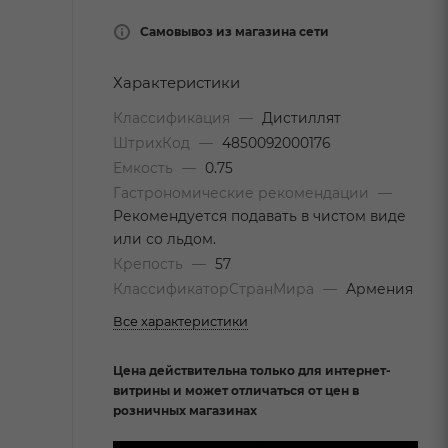
Самовывоз из магазина сети
Характеристики
Классификация
—
Дистиллят
ШтрихКод
—
4850092000176
Емкость
—
0.75
Гастрономические рекомендации
—
Рекомендуется подавать в чистом виде
или со льдом.
Крепость
—
57
КлассификаторСтранМира
—
Армения
Все характеристики
Цена действительна только для интернет-
витрины и может отличаться от цен в
розничных магазинах