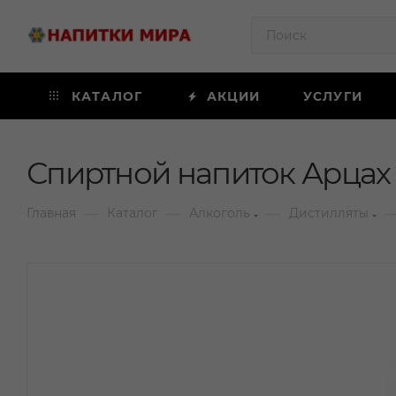
КАТАЛОГ
АКЦИИ
УСЛУГИ
Спиртной напиток Арцах 
—
—
—
Главная
Каталог
Алкоголь
Дистилляты