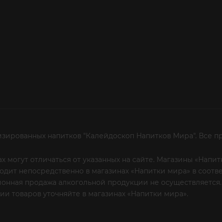
изированных напитков "Калейдоскоп Напитков Мира". Все п
х могут отличаться от указанных на сайте. Магазины «Нап
сходит непосредственно в магазинах «Напитки мира» в соот
онная продажа алкогольной продукции не осуществляется.
и товаров уточняйте в магазинах «Напитки мира».
Уважаем
 или по телефону