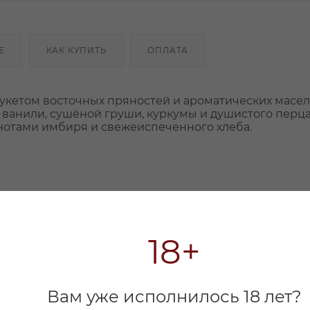
Е
КАК КУПИТЬ
ОПЛАТА
укетом восточных пряностей и ароматических масел
ванили, сушёной груши, куркумы и душистого перца
нотами имбиря и свежеиспеченного хлеба.
18+
Вам уже исполнилось 18 лет?