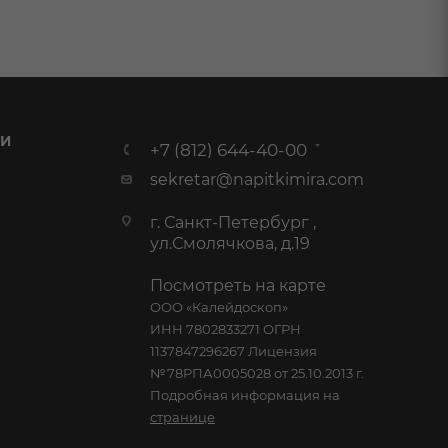
 И
+7 (812) 644-40-00
sekretar@napitkimira.com
г. Санкт-Петербург ,
ул.Смолячкова, д.19
Посмотреть на карте
ООО «Калейдоскоп»
ИНН 7802833271 ОГРН
1137847296267 Лицензия
№78РПА0005028 от 25.10.2013 г.
Подробная информация на
странице