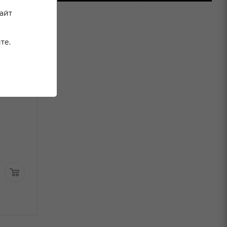
сайт
те.
к
Спиртной напиток
Спиртной нап
Полугар Малина 0,5л
Арцах Тутовый
В наличии:
Серебряный 0
В наличи
Арт.: 63 472
4 249
₽
/шт
2 037
₽
/шт