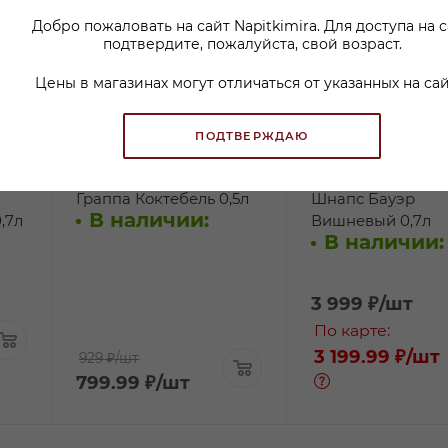
Добро пожаловать на сайт Napitkimira. Для доступа на 
подтвердите, пожалуйста, свой возраст.
Цены в магазинах могут отличаться от указанных на сай
ПОДТВЕРЖДАЮ
Водка виноградная
Спиртной напито
Граппа Коктебель 0,5л
Шнапс Бауэр
В наличии:
,7л
Вишневый 0,7л
В наличии:
3 999
₽
/шт
По карте:
3 199.99 ₽
/шт
929 ₽
/шт
799.99
₽
/шт