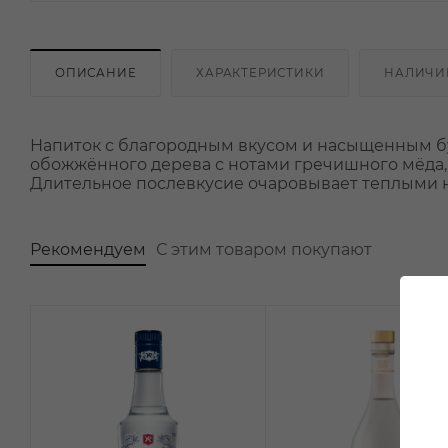
ОПИСАНИЕ
ХАРАКТЕРИСТИКИ
НАЛИЧИ
Напиток с благородным вкусом и насыщенным б
обожжённого дерева с нотами гречишного мёда, 
Длительное послевкусие очаровывает теплыми 
Рекомендуем
С этим товаром покупают