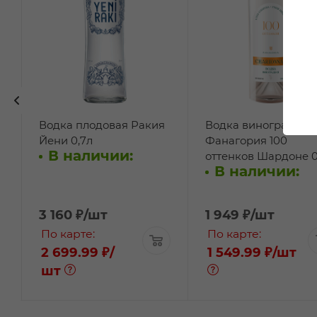
Водка плодовая Ракия
Водка виноградная
Йени 0,7л
Фанагория 100
В наличии:
оттенков Шардоне 0
В наличии:
3 160
₽
/шт
1 949
₽
/шт
По карте:
По карте:
2 699.99 ₽
/
1 549.99 ₽
/шт
шт