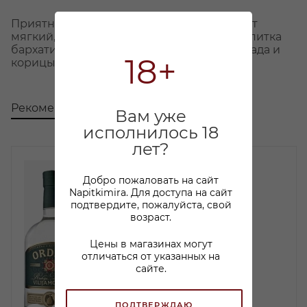
Приятный, янтарно-медовый цвет. Аромат
мягкий, с мотивами сухофруктов. Вкус напитка
бархатистый, с нотками сушеного винограда и
18+
корицы.
Рекомендуем
С этим товаром покупают
Вам уже
исполнилось 18
лет?
Добро пожаловать на сайт
Napitkimira. Для доступа на сайт
подтвердите, пожалуйста, свой
возраст.
Цены в магазинах могут
отличаться от указанных на
сайте.
ПОДТВЕРЖДАЮ