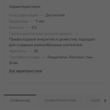
Характеристики
Классификация
—
Дистиллят
Выдержка
—
7 лет
Емкость
—
0.5
Гастрономические рекомендации
—
Превосходный аперитив и дижестив, подходит
для создания разнообразных коктейлей.
Крепость
—
35
СортаВинограда
—
Ркацители, Рислинг, Уни
Блан
Все характеристики
ОПИСАНИЕ
ХАРАКТЕРИСТИКИ
НАЛИЧИЕ