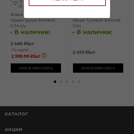
Водка плодовая Ракия
Спиртной напиток
Орден Груша Вильямс
Арцах Тутовый Золотой
0,7л п/у
0,5л
В наличии:
В наличии:
3 460
₽
/шт
По карте:
2 475
₽
/шт
2 599.99 ₽
/шт
ЗАРЕЗЕРВИРОВАТЬ
ЗАРЕЗЕРВИРОВАТЬ
КАТАЛОГ
АКЦИИ