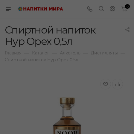
0
Спиртной напиток
Нур Орех 0,5л
—
—
—
—
Главная
Каталог
Алкоголь
Дистилляты
Спиртной напиток Нур Орех 0,5л