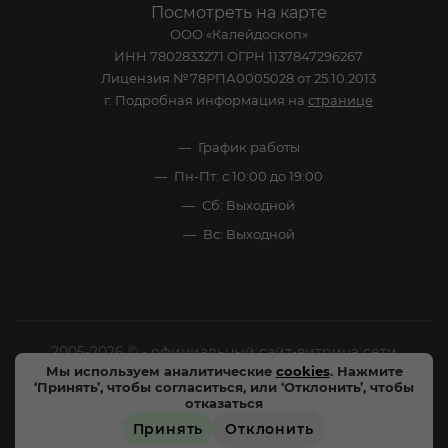
Посмотреть на карте
ООО «Калейдоскоп»
ИНН 7802833271 ОГРН 1137847296267
Лицензия №78РПА0005028 от 25.10.2013
г. Подробная информация на
странице
График работы
Пн-Пт: с 10:00 до 19:00
Сб: Выходной
Вс: Выходной
2005-2026 © - официальный сайт-витрина сети
Мы используем аналитические
cookies
. Нажмите
специализированных напитков "Калейдоскоп Напитков
‘Принять’, чтобы согласиться, или ‘Отклонить’, чтобы
Мира". Все права защищены.
отказаться
Принять
Отклонить
Цены, характеристики и внешний вид товара в