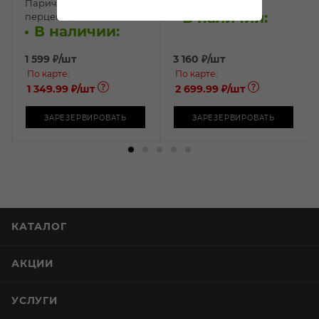
Паричи №1 Мед с
Йени 0,7л
В наличии:
перцем 0,5л
В наличии:
1 599
₽
/шт
3 160
₽
/шт
По карте:
По карте:
1 349.99 ₽
/шт
2 699.99 ₽
/шт
ЗАРЕЗЕРВИРОВАТЬ
ЗАРЕЗЕРВИРОВАТЬ
КАТАЛОГ
АКЦИИ
УСЛУГИ