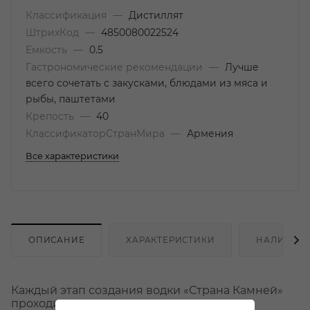
Классификация
—
Дистиллят
ШтрихКод
—
4850080022524
Емкость
—
0.5
Гастрономические рекомендации
—
Лучше
всего сочетать с закусками, блюдами из мяса и
рыбы, паштетами
Крепость
—
40
КлассификаторСтранМира
—
Армения
Все характеристики
ОПИСАНИЕ
ХАРАКТЕРИСТИКИ
НАЛИЧИЕ
Каждый этап создания водки «Страна Камней»
проходит под тщательным контролем