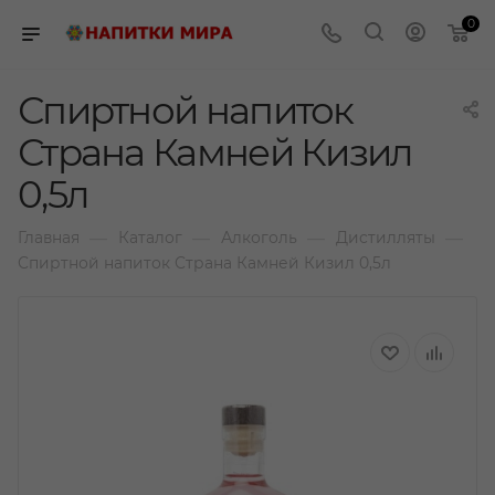
0
Спиртной напиток
Страна Камней Кизил
0,5л
—
—
—
—
Главная
Каталог
Алкоголь
Дистилляты
Спиртной напиток Страна Камней Кизил 0,5л