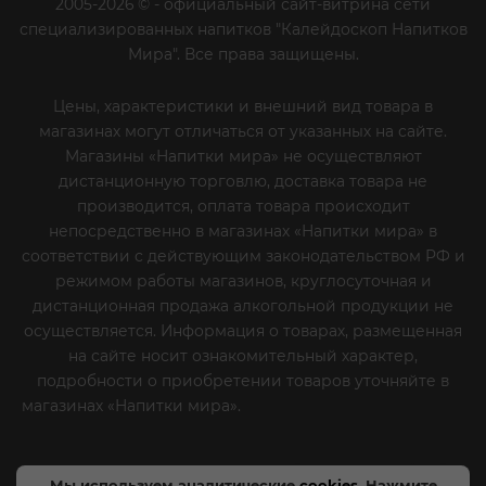
2005-2026 © - официальный сайт-витрина сети
специализированных напитков "Калейдоскоп Напитков
Мира". Все права защищены.
Цены, характеристики и внешний вид товара в
магазинах могут отличаться от указанных на сайте.
Магазины «Напитки мира» не осуществляют
дистанционную торговлю, доставка товара не
производится, оплата товара происходит
непосредственно в магазинах «Напитки мира» в
соответствии с действующим законодательством РФ и
режимом работы магазинов, круглосуточная и
дистанционная продажа алкогольной продукции не
осуществляется. Информация о товарах, размещенная
на сайте носит ознакомительный характер,
подробности о приобретении товаров уточняйте в
магазинах «Напитки мира».
Уважаемые клиенты! Если
вы решили отказаться от нашей рекламной рассылки
- сообщите нам об этом на почту или по телефону
Мы используем аналитические
cookies
. Нажмите