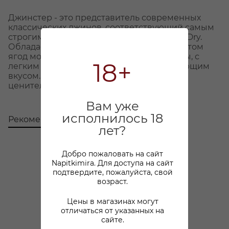
Джинстер - это представитель современных
классических джинов, соответствующий самым
строгим требованиям категории London Dry.
Обладает ярким и выразительным ароматом
ягод можжевельника и цитрусовой цедры, с
18+
легким оттенком травяных нот и освежающим
вкусом. Джинстер создан для истинных
ценителей классических джинов.
Вам уже
исполнилось 18
Рекомендуем
С этим товаром покупают
лет?
Добро пожаловать на сайт
Napitkimira. Для доступа на сайт
подтвердите, пожалуйста, свой
возраст.
Цены в магазинах могут
отличаться от указанных на
сайте.