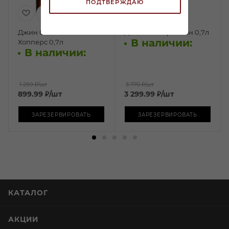
ПОДТВЕРЖДАЮ
Джин безалкогольный
Джин Танкерей Тэн 0,7л
В наличии:
Хопперс 0,7л
В наличии:
1 299 ₽
/шт
3 770 ₽
/шт
899.99
₽
/шт
3 299.99
₽
/шт
ЗАРЕЗЕРВИРОВАТЬ
ЗАРЕЗЕРВИРОВАТЬ
КАТАЛОГ
АКЦИИ