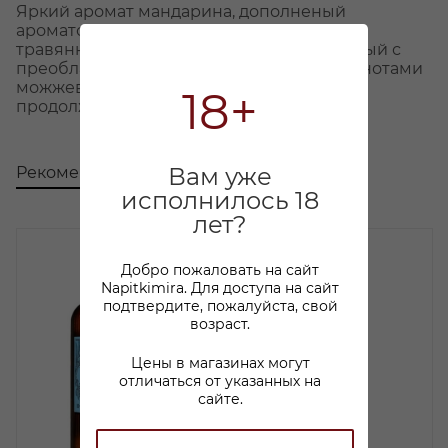
Яркий аромат мандарина, дополненый
ароматом можжевельника и лекгими
травянными нотами. Вкус ярко-цитрусовый с
преобладанием мандарина, с хвойными нотами
можжевельника. Послевкусие яркое,
18+
продолжительное.
Вам уже
Рекомендуем
С этим товаром покупают
исполнилось 18
лет?
Добро пожаловать на сайт
Napitkimira. Для доступа на сайт
подтвердите, пожалуйста, свой
возраст.
Цены в магазинах могут
отличаться от указанных на
сайте.