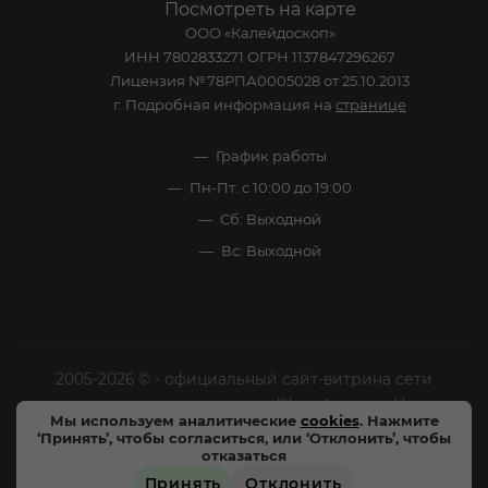
Посмотреть на карте
ООО «Калейдоскоп»
ИНН 7802833271 ОГРН 1137847296267
Лицензия №78РПА0005028 от 25.10.2013
г. Подробная информация на
странице
График работы
Пн-Пт: с 10:00 до 19:00
Сб: Выходной
Вс: Выходной
2005-2026 © - официальный сайт-витрина сети
специализированных напитков "Калейдоскоп Напитков
Мы используем аналитические
cookies
. Нажмите
Мира". Все права защищены.
‘Принять’, чтобы согласиться, или ‘Отклонить’, чтобы
отказаться
Цены, характеристики и внешний вид товара в
Принять
Отклонить