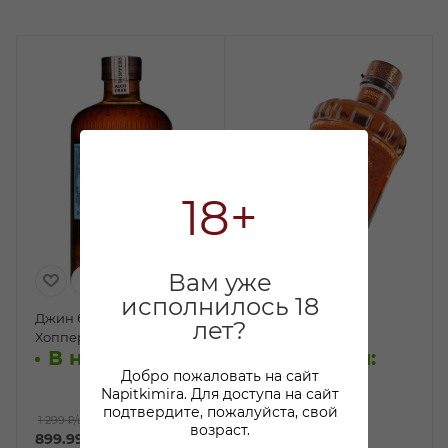
18+
Вам уже
исполнилось 18
Джин безалкогольный
Джин Джинстер
лет?
Хопперс 0,7л
Мандарин 0,5л
В наличии:
В наличии:
Добро пожаловать на сайт
Napitkimira. Для доступа на сайт
подтвердите, пожалуйста, свой
1 299 ₽
/шт
750 ₽
/шт
возраст.
899.99
₽
/шт
649.99
₽
/шт