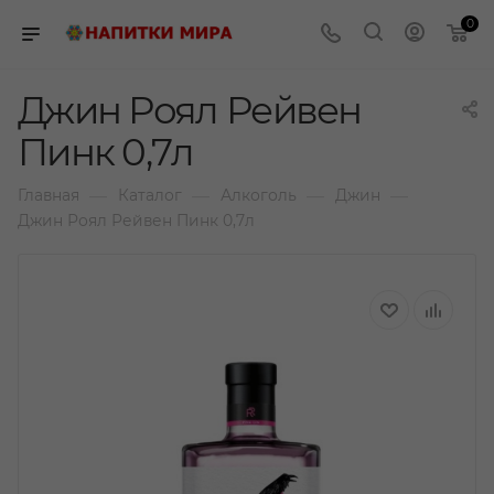
0
Джин Роял Рейвен
Пинк 0,7л
—
—
—
—
Главная
Каталог
Алкоголь
Джин
Джин Роял Рейвен Пинк 0,7л