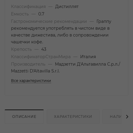
Классификация
—
Дистиллят
Емкость
—
0.7
Гастрономические рекомендации
—
Граппу
рекомендуется употреблять в чистом виде в
качестве дижестива, либо в сопровождении
чашечки кофе.
Крепость
—
43
КлассификаторСтранМира
—
Италия
Производитель
—
Мадзетти Д'Альтавилла С.р.л./
Mazzetti D'Altavilla S.r.l.
Все характеристики
ОПИСАНИЕ
ХАРАКТЕРИСТИКИ
НАЛИЧИЕ