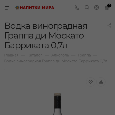
0
Водка виноградная
Граппа ди Москато
Барриката 0,7л
—
—
—
—
Главная
Каталог
Алкоголь
Граппа
Водка виноградная Граппа ди Москато Барриката 0,7л