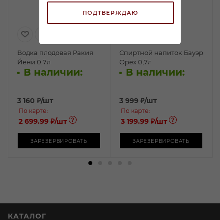
ПОДТВЕРЖДАЮ
Водка плодовая Ракия
Спиртной напиток Бауэр
Йени 0,7л
Орех 0,7л
В наличии:
В наличии:
3 160
₽
/шт
3 999
₽
/шт
По карте:
По карте:
2 699.99 ₽
/шт
3 199.99 ₽
/шт
ЗАРЕЗЕРВИРОВАТЬ
ЗАРЕЗЕРВИРОВАТЬ
КАТАЛОГ