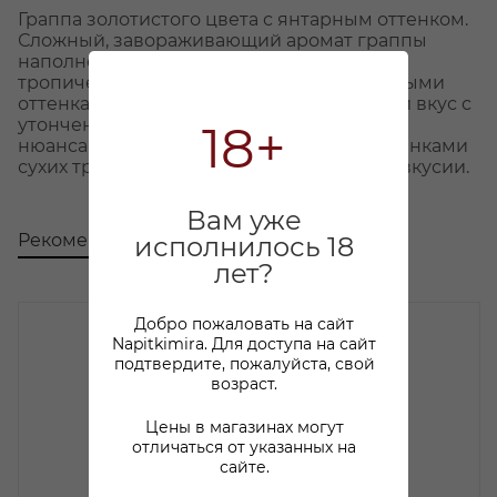
Граппа золотистого цвета с янтарным оттенком.
Сложный, завораживающий аромат граппы
наполнен тонами персика, абрикоса,
тропических фруктов и тонкими цветочными
оттенками. У граппы мягкий, бархатистый вкус с
утонченной структурой, изысканными
18+
нюансами спелого винограда и дуба, оттенками
сухих трав в теплом, экзотическом послевкусии.
Вам уже
Рекомендуем
С этим товаром покупают
исполнилось 18
лет?
Добро пожаловать на сайт
Napitkimira. Для доступа на сайт
подтвердите, пожалуйста, свой
возраст.
Цены в магазинах могут
отличаться от указанных на
сайте.