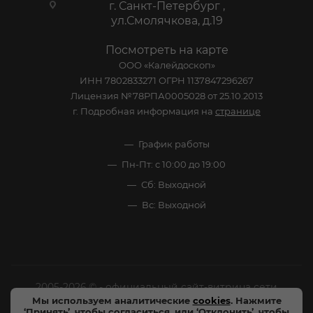
г. Санкт-Петербург ,
ул.Смолячкова, д.19
Посмотреть на карте
ООО «Калейдоскоп»
ИНН 7802833271 ОГРН 1137847296267
Лицензия №78РПА0005028 от 25.10.2013
г. Подробная информация на
странице
График работы
Пн-Пт: с 10:00 до 19:00
Сб: Выходной
Вс: Выходной
2005-2026 © - официальный сайт-витрина сети
Мы используем аналитические
cookies
. Нажмите
специализированных напитков "Калейдоскоп Напитков
‘Принять’, чтобы согласиться, или ‘Отклонить’, чтобы