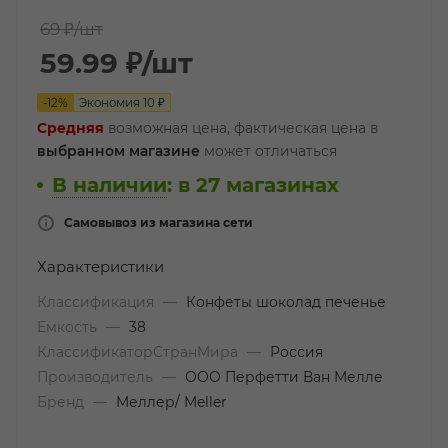
69 ₽
/шт
59.99
₽
/шт
-
12
%
Экономия
10
₽
Средняя
возможная цена, фактическая цена в
выбранном магазине
может отличаться
В наличии
:
в 27 магазинах
Самовывоз из магазина сети
Характеристики
Классификация
—
Конфеты шоколад печенье
Емкость
—
38
КлассификаторСтранМира
—
Россия
Производитель
—
ООО Перфетти Ван Мелле
Бренд
—
Меллер/ Meller