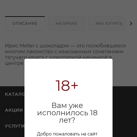
ОПИСАНИЕ
НАЛИЧИЕ
КАК КУПИТЬ
Ирис Meller с шоколадом — это полюбившееся
многим лакомство с изысканным сочетанием
тягучего ириса с шоколадной начинкой в
центре.
18+
КАТАЛОГ
Вам уже
АКЦИИ
исполнилось 18
лет?
УСЛУГИ
Добро пожаловать на сайт