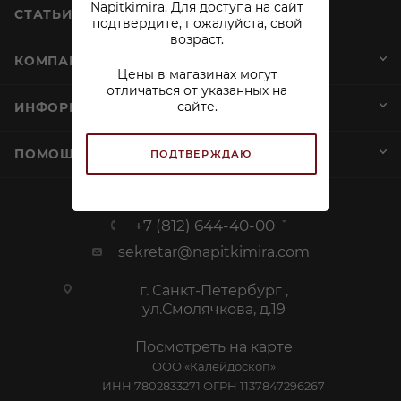
Napitkimira. Для доступа на сайт
СТАТЬИ
подтвердите, пожалуйста, свой
возраст.
КОМПАНИЯ
Цены в магазинах могут
отличаться от указанных на
сайте.
ИНФОРМАЦИЯ
ПОМОЩЬ И СЕРВИСЫ
ПОДТВЕРЖДАЮ
+7 (812) 644-40-00
sekretar@napitkimira.com
г. Санкт-Петербург ,
ул.Смолячкова, д.19
Посмотреть на карте
ООО «Калейдоскоп»
ИНН 7802833271 ОГРН 1137847296267