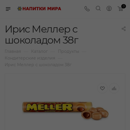
0
Ирис Меллер с
шоколадом 38г
—
—
—
Главная
Каталог
Продукты
—
Кондитерские изделия
Ирис Меллер с шоколадом 38г