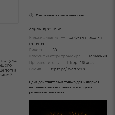
Самовывоз из магазина сети
Характеристики
Классификация
—
Конфеты шоколад
печенье
Емкость
—
50
КлассификаторСтранМира
—
Германия
 вот уже
Производитель
—
Шторк/ Storck
ьшого
Бренд
—
Вертерс/ Werther's
щепотка
вочной
Цена действительна только для интернет-
витрины и может отличаться от цен в
розничных магазинах