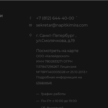
 И
+7 (812) 644-40-00
sekretar@napitkimira.com
г. Санкт-Петербург ,
ул.Смолячкова, д.19
Посмотреть на карте
ООО «Калейдоскоп»
ИНН 7802833271 ОГРН
1137847296267 Лицензия
№78РПА0005028 от 25.10.2013 г.
Подробная информация на
странице
График работы
Пн-Пт: с 10:00 до 19:00
Сб: Выходной