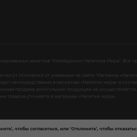
изированных напитков "Калейдоскоп Напитков Мира". Все п
х могут отличаться от указанных на сайте. Магазины «Нап
сходит непосредственно в магазинах «Напитки мира» в соот
онная продажа алкогольной продукции не осуществляется.
и товаров уточняйте в магазинах «Напитки мира».
Уважаем
 или по телефону
нять’, чтобы согласиться, или ‘Отклонить’, чтобы отказать