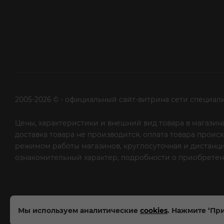
2005-2026 © - официальный сайт-витрина сети специал
Цены, характеристики и внешний вид товара в магазина
доставка товара не производится, оплата товара прои
режимом работы магазинов, круглосуточная и дистанци
ознакомительный характер, подробности о приобретени
рекламной рассылки - сообщите нам об этом на почту
Мы используем аналитические
cookies
. Нажмите ‘При