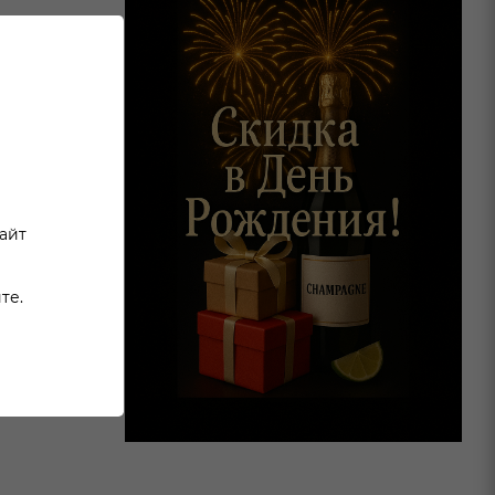
сайт
те.