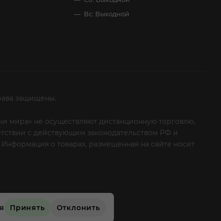
Вс: Выходной
рава защищены.
итки мира» не осуществляют дистанционную торговлю,
ветствии с действующим законодательством РФ и
 Информация о товарах, размещенная на сайте носит
ые клиенты! Если вы решили отказаться от нашей
ся
Принять
Отклонить