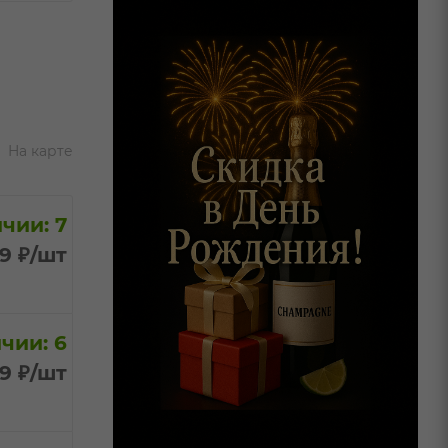
На карте
чии: 7
99
₽
/шт
чии: 6
99
₽
/шт