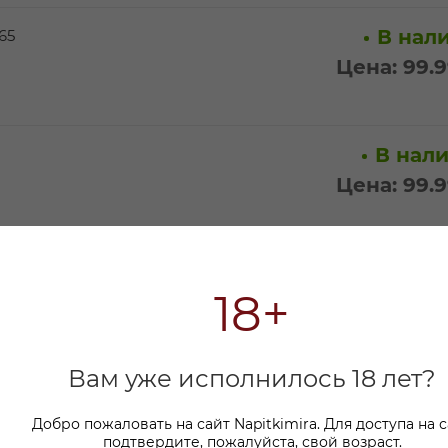
В нали
65
Цена: 99.
В нали
Цена: 99.
В нали
18+
Цена: 99.
Вам уже исполнилось 18 лет?
В нали
Цена: 99.
Добро пожаловать на сайт Napitkimira. Для доступа на 
подтвердите, пожалуйста, свой возраст.