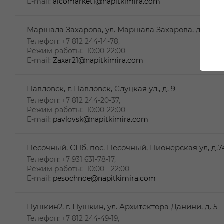
E-mail:
alcomarket1@napitkimira.com
Маршала Захарова, ул. Маршала Захарова, д. 21в
Телефон: +7 812 244-14-78,
Режим работы: 10:00-22:00
E-mail:
Zaxar21@napitkimira.com
Павловск, г. Павловск, Слуцкая ул., д. 9
Телефон: +7 812 244-20-37,
Режим работы: 10:00-22:00
E-mail:
pavlovsk@napitkimira.com
Песочный, СПб, пос. Песочный, Пионерская ул, д.7
Телефон: ‎+7 931 631-78-17,
Режим работы: 10:00 - 22:00
E-mail:
pesochnoe@napitkimira.com
Пушкин2, г. Пушкин, ул. Архитектора Данини, д. 5
Телефон: +7 812 244-49-19,