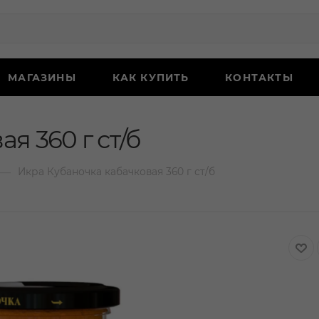
МАГАЗИНЫ
КАК КУПИТЬ
КОНТАКТЫ
я 360 г ст/б
—
Икра Кубаночка кабачковая 360 г ст/б