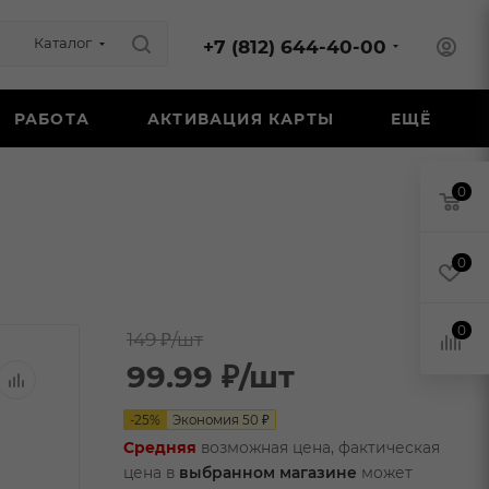
Каталог
+7 (812) 644-40-00
РАБОТА
АКТИВАЦИЯ КАРТЫ
ЕЩЁ
0
0
0
149 ₽
/шт
99.99
₽
/шт
-
25
%
Экономия
50
₽
Средняя
возможная цена, фактическая
цена в
выбранном магазине
может