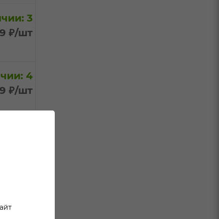
чии: 3
99
₽
/шт
чии: 4
99
₽
/шт
чии: 5
99
₽
/шт
чии: 7
99
₽
/шт
сайт