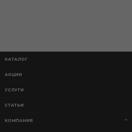
АКЦИИ
УСЛУГИ
СТАТЬИ
КОМПАНИЯ
ИНФОРМАЦИЯ
ПОМОЩЬ И СЕРВИСЫ
+7 (812) 644-40-00
sekretar@napitkimira.com