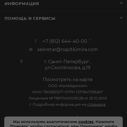
г. Санкт-Петербург ,
ул.Смолячкова, д.19
Посмотреть на карте
ООО «Калейдоскоп»
ИНН 7802833271 ОГРН 1137847296267
Лицензия №78РПА0005028 от 25.10.2013
г. Подробная информация на
странице
График работы
Пн-Пт: с 10:00 до 19:00
Сб: Выходной
Вс: Выходной
2005-2026 © - официальный сайт-витрина сети
Мы используем аналитические
cookies
. Нажмите
специализированных напитков "Калейдоскоп Напитков
‘Принять’, чтобы согласиться, или ‘Отклонить’, чтобы