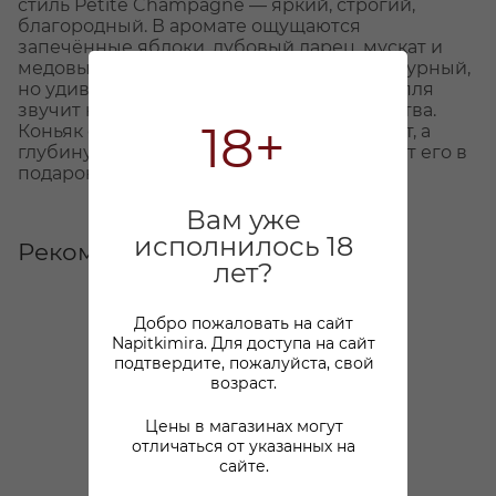
стиль Petite Champagne — яркий, строгий,
благородный. В аромате ощущаются
запечённые яблоки, дубовый ларец, мускат и
медовые оттенки. Вкус — мощный, структурный,
но удивительно шелковистый. Каждая капля
звучит как произведение зрелого искусства.
18+
Коньяк создан для тех, кто ищет не эффект, а
глубину. Деревянная коробка превращает его в
подарок высочайшего уровня.
Вам уже
исполнилось 18
Рекомендуем
лет?
Добро пожаловать на сайт
Napitkimira. Для доступа на сайт
подтвердите, пожалуйста, свой
возраст.
Цены в магазинах могут
отличаться от указанных на
сайте.