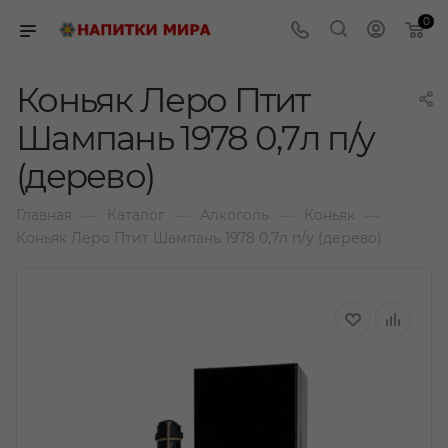
0
Коньяк Леро Птит
Шампань 1978 0,7л п/у
(дерево)
—
—
—
—
Главная
Каталог
Алкоголь
Коньяк
Коньяк Леро Птит Шампань 1978 0,7л п/у (дерево)