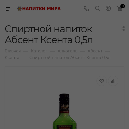
0
Спиртной напиток
Абсент Ксента 0,5л
—
—
—
—
Главная
Каталог
Алкоголь
Абсент
—
Ксента
Спиртной напиток Абсент Ксента 0,5л