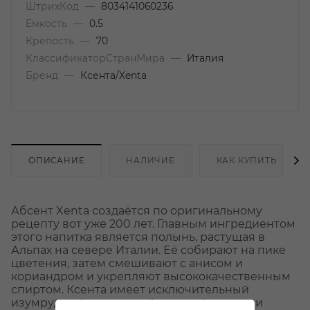
ШтрихКод
—
8034141060236
Емкость
—
0.5
Крепость
—
70
КлассификаторСтранМира
—
Италия
Бренд
—
Ксента/Xenta
ОПИСАНИЕ
НАЛИЧИЕ
КАК КУПИТЬ
Абсент Xenta создаётся по оригинальному
рецепту вот уже 200 лет. Главным ингредиентом
этого напитка является полынь, растущая в
Альпах на севере Италии. Её собирают на пике
цветения, затем смешивают с анисом и
кориандром и укрепляют высококачественным
спиртом. Ксента имеет исключительный
изумрудный цвет, яркий травный аромат и