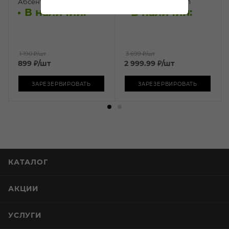
Абсент Райвэл 0,7л
Абсент Ксента 0,7л
В наличии:
В наличии:
1 190 ₽
/шт
3 699 ₽
/шт
899
₽
/шт
2 999.99
₽
/шт
ЗАРЕЗЕРВИРОВАТЬ
ЗАРЕЗЕРВИРОВАТЬ
КАТАЛОГ
АКЦИИ
УСЛУГИ