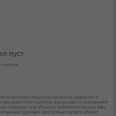
ел пуст
х товаров
теля крепких спиртных напитков, известен в
а называют этот напиток, выпускается компанией
я лучше подходит для абсента, любимого ликера Ван
«полынный дурман», достаточно купить абсент