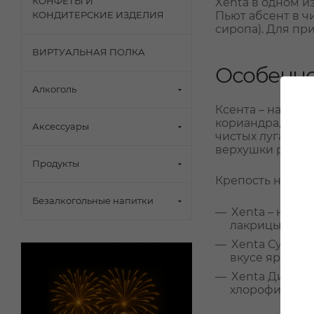
КОНФЕТЫ И
Xenta в одном и
КОНДИТЕРСКИЕ ИЗДЕЛИЯ
Пьют абсент в ч
сиропа). Для при
ВИРТУАЛЬНАЯ ПОЛКА
Особеннос
Алкоголь
Ксента – натура
кориандра, а та
Аксессуары
чистых лугах в 
верхушки растен
Продукты
Крепость напитк
Безалкогольные напитки
Xenta – напит
лакрицы.
Xenta Супери
вкусе яркие т
Xenta Дистил
хлорофилла). 