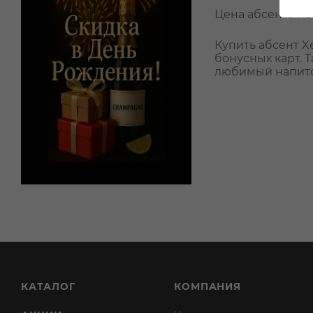
Цена абсента Ксе
Купить абсент X
бонусных карт. 
любимый напито
КАТАЛОГ
КОМПАНИЯ