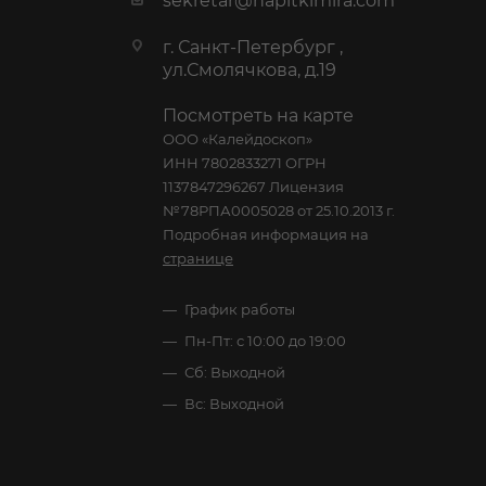
sekretar@napitkimira.com
г. Санкт-Петербург ,
ул.Смолячкова, д.19
Посмотреть на карте
ООО «Калейдоскоп»
ИНН 7802833271 ОГРН
1137847296267 Лицензия
№78РПА0005028 от 25.10.2013 г.
Подробная информация на
странице
График работы
Пн-Пт: с 10:00 до 19:00
Сб: Выходной
Вс: Выходной