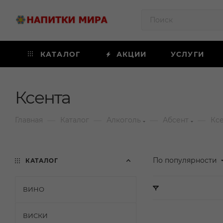
КАТАЛОГ
АКЦИИ
УСЛУГИ
Ксента
—
—
—
—
Главная
Каталог
Алкоголь
Абсент
Кс
По популярности
КАТАЛОГ
ВИНО
ВИСКИ