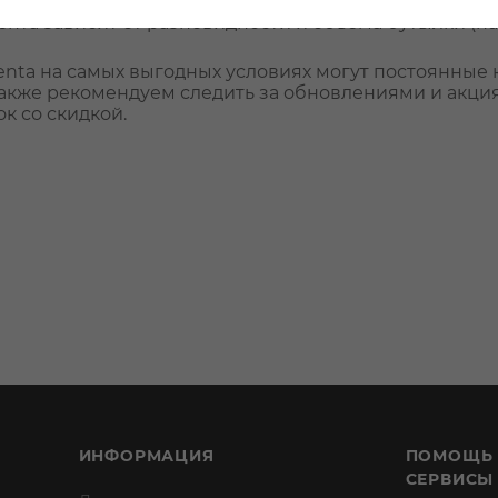
нта зависит от разновидности и объема бутылки (нап
enta на самых выгодных условиях могут постоянные
Также рекомендуем следить за обновлениями и акц
к со скидкой.
ИНФОРМАЦИЯ
ПОМОЩЬ
СЕРВИСЫ