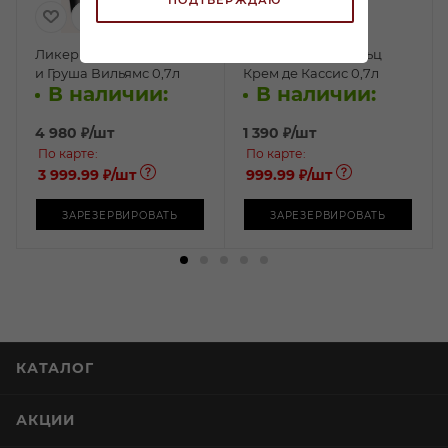
Ликер Нос Рояль Коньяк
Ликер Фруко Шульц
и Груша Вильямс 0,7л
Крем де Кассис 0,7л
В наличии:
В наличии:
4 980
₽
/шт
1 390
₽
/шт
По карте:
По карте:
3 999.99 ₽
/шт
999.99 ₽
/шт
ЗАРЕЗЕРВИРОВАТЬ
ЗАРЕЗЕРВИРОВАТЬ
КАТАЛОГ
АКЦИИ