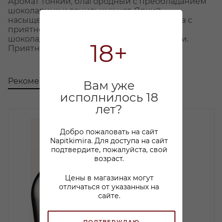
Аромат тонкий, благородный с преобладанием
шоколадных и ванильных нот. Яркий
насыщенный вкус натурального шоколада с
приятной горчинкой, нотками молочного
шоколада, а также тонами сливок и ванили.
18+
Приятное шоколадное послевкусие
Рекомендуем
С этим товаром покупают
Вам уже
исполнилось 18
лет?
Добро пожаловать на сайт
Napitkimira. Для доступа на сайт
подтвердите, пожалуйста, свой
возраст.
Цены в магазинах могут
отличаться от указанных на
сайте.
ПОДТВЕРЖДАЮ