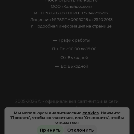
ООО «Калейдоскоп»
ИНН 7802833271 ОГРН 1137847296267
Лицензия №78РПА0005028 от 25.10.2013
г. Подробная информация на
странице
График работы
Пн-Пт: с 10:00 до 19:00
Сб: Выходной
Вс: Выходной
2005-2026 © - официальный сайт-витрина сети
специализированных напитков "Калейдоскоп Напитков
Мы используем аналитические
cookies
. Нажмите
Мира". Все права защищены.
‘Принять’, чтобы согласиться, или ‘Отклонить’, чтобы
отказаться
Цены, характеристики и внешний вид товара в
Принять
Отклонить