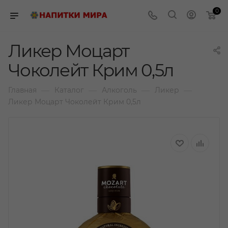
0
Ликер Моцарт
Чоколейт Крим 0,5л
—
—
—
—
Главная
Каталог
Алкоголь
Ликер
Ликер Моцарт Чоколейт Крим 0,5л