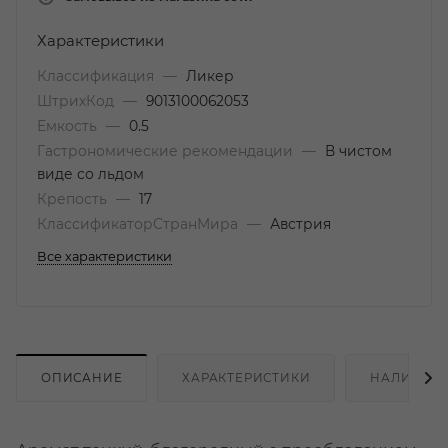
Характеристики
Классификация
—
Ликер
ШтрихКод
—
9013100062053
Емкость
—
0.5
Гастрономические рекомендации
—
В чистом
виде со льдом
Крепость
—
17
КлассификаторСтранМира
—
Австрия
Все характеристики
ОПИСАНИЕ
ХАРАКТЕРИСТИКИ
НАЛИЧИЕ