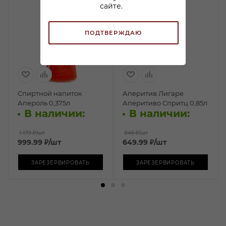
сайте.
ПОДТВЕРЖДАЮ
Спиртной напиток
Аперитив Лигаре
Апероль 0,375л
Аперитиво Спритц 0,85л
В наличии:
В наличии:
1 179 ₽
/шт
845 ₽
/шт
999.99
₽
/шт
649.99
₽
/шт
ЗАРЕЗЕРВИРОВАТЬ
ЗАРЕЗЕРВИРОВАТЬ