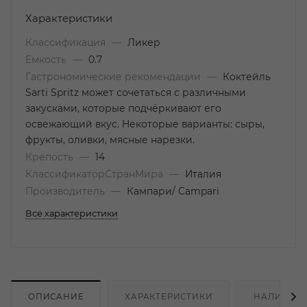
Характеристики
Классификация
—
Ликер
Емкость
—
0.7
Гастрономические рекомендации
—
Коктейль
Sarti Spritz может сочетаться с различными
закусками, которые подчёркивают его
освежающий вкус. Некоторые варианты: сыры,
фрукты, оливки, мясные нарезки.
Крепость
—
14
КлассификаторСтранМира
—
Италия
Производитель
—
Кампари/ Campari
Все характеристики
ОПИСАНИЕ
ХАРАКТЕРИСТИКИ
НАЛИЧИЕ