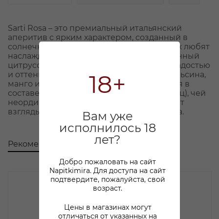
Sarti Rosa – это премиальный итальянский
аперитив с ярким характером, созданный в
солнечной Болонье (Италия), где люди так любят
наслаждаться жизнью. Его сбалансированный
цитрусово-тропический вкус c легкой сладостью
и оттенками красного сицилийского апельсина,
18+
манго и маракуйи идеально раскрывается в
составе коктейля Sarti Spritz (Сарти Спритц), чей
неординарный розовый цвет притягивает
взгляды и создает особую магию момента.
Вам уже
исполнилось 18
лет?
Рекомендуем
С этим товаром покупают
Добро пожаловать на сайт
Napitkimira. Для доступа на сайт
подтвердите, пожалуйста, свой
возраст.
Цены в магазинах могут
отличаться от указанных на