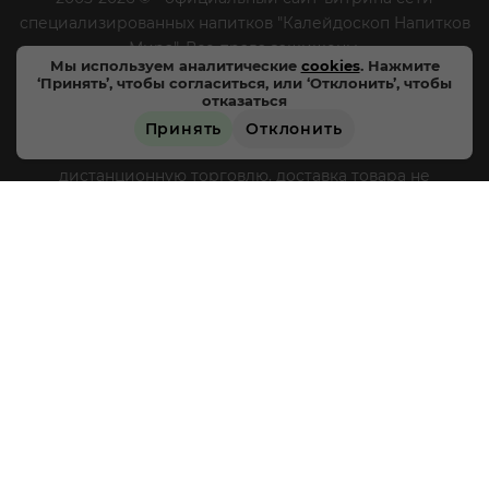
специализированных напитков "Калейдоскоп Напитков
Мира". Все права защищены.
Мы используем аналитические
cookies
. Нажмите
‘Принять’, чтобы согласиться, или ‘Отклонить’, чтобы
Цены, характеристики и внешний вид товара в
отказаться
магазинах могут отличаться от указанных на сайте.
Принять
Отклонить
Магазины «Напитки мира» не осуществляют
ЗАРЕЗЕРВИРОВАТЬ
дистанционную торговлю, доставка товара не
производится, оплата товара происходит
непосредственно в магазинах «Напитки мира» в
соответствии с действующим законодательством РФ и
режимом работы магазинов, круглосуточная и
дистанционная продажа алкогольной продукции не
осуществляется. Информация о товарах, размещенная
на сайте носит ознакомительный характер,
подробности о приобретении товаров уточняйте в
магазинах «Напитки мира».
Уважаемые клиенты! Если
вы решили отказаться от нашей рекламной рассылки
- сообщите нам об этом на почту или по телефону