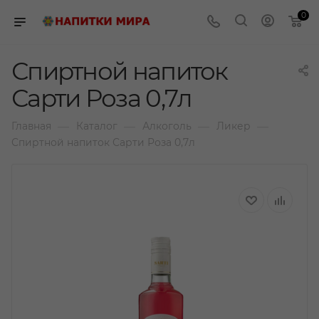
0
Спиртной напиток
Сарти Роза 0,7л
—
—
—
—
Главная
Каталог
Алкоголь
Ликер
Спиртной напиток Сарти Роза 0,7л