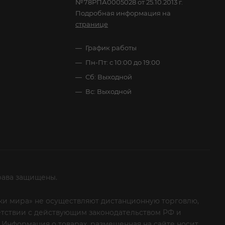
№78РПА0005028 от 25.10.2013 г.
Подробная информация на
странице
График работы
Пн-Пт: с 10:00 до 19:00
Сб: Выходной
Вс: Выходной
рава защищены.
итки мира» не осуществляют дистанционную торговлю,
ветствии с действующим законодательством РФ и
 Информация о товарах, размещенная на сайте носит