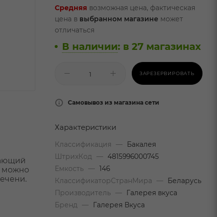
Средняя
возможная цена, фактическая
цена в
выбранном магазине
может
отличаться
В наличии
:
в 27 магазинах
ЗАРЕЗЕРВИРОВАТЬ
Самовывоз из магазина сети
Характеристики
Классификация
—
Бакалея
ШтрихКод
—
4815996000745
тающий
Емкость
—
146
а можно
печени.
КлассификаторСтранМира
—
Беларусь
Производитель
—
Галерея вкуса
Бренд
—
Галерея Вкуса