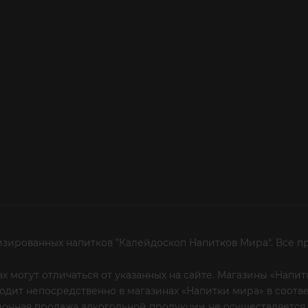
изированных напитков "Калейдоскоп Напитков Мира". Все п
х могут отличаться от указанных на сайте. Магазины «Нап
сходит непосредственно в магазинах «Напитки мира» в соот
онная продажа алкогольной продукции не осуществляется.