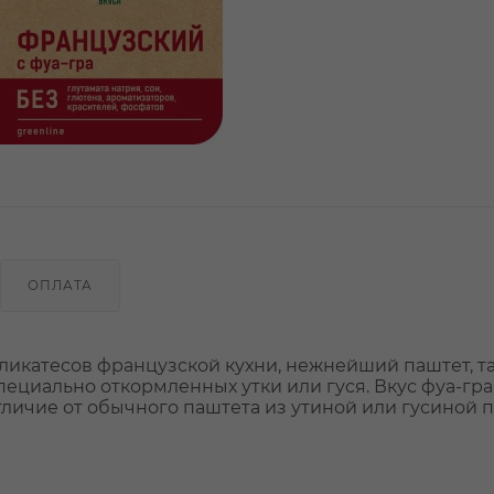
ОПЛАТА
 деликатесов французской кухни, нежнейший паштет, 
специально откормленных утки или гуся. Вкус фуа-гр
тличие от обычного паштета из утиной или гусиной 