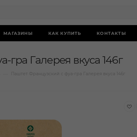
МАГАЗИНЫ
КАК КУПИТЬ
КОНТАКТЫ
-гра Галерея вкуса 146г
—
Паштет Французский с фуа-гра Галерея вкуса 146г