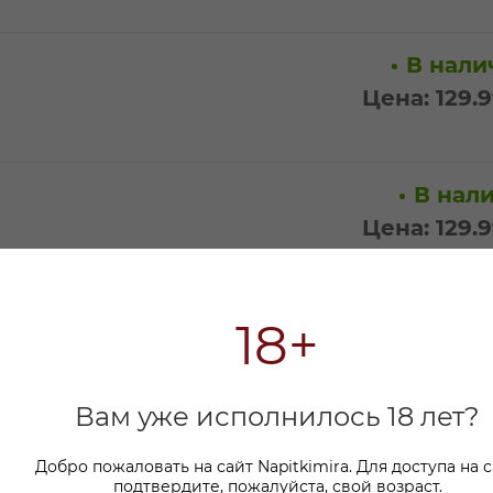
В налич
Цена: 129.
В нали
Цена: 129.
В нали
65
18+
Цена: 129.
Вам уже исполнилось 18 лет?
В нали
Добро пожаловать на сайт Napitkimira. Для доступа на 
Цена: 129.
подтвердите, пожалуйста, свой возраст.