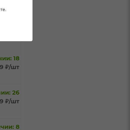
те.
ии: 13
99
₽
/шт
ии: 18
99
₽
/шт
ии: 26
99
₽
/шт
чии: 8