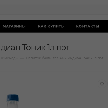
МАГАЗИНЫ
КАК КУПИТЬ
КОНТАКТЫ
ндиан Тоник 1л пэт
—
Лимонад
Напиток б/алк. газ. Рич Индиан Тоник 1л пэт