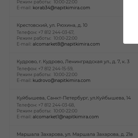
Режим работы: 10:00-22:00
E-mail:
korab34@napitkimira.com
Крестовский, ул. Рюхина, д. 10
Телефон: +7 812 244-03-67,
Режим работы: 10:00-22:00
E-mail:
alcomarket8@napitkimira.com
Кудрово, г. Кудрово, Ленинградская ул., д. 7, к. 3
Телефон: +7 812 244-15-59,
Режим работы: 10:00-22:00
E-mail:
kudrovo@napitkimira.com
Куйбышева, Санкт-Петербург, ул.Куйбышева, 14
Телефон: +7 812 244-03-68,
Режим работы: 10:00-22:00
E-mail:
alcomarket1@napitkimira.com
Маршала Захарова, ул. Маршала Захарова, д. 21в