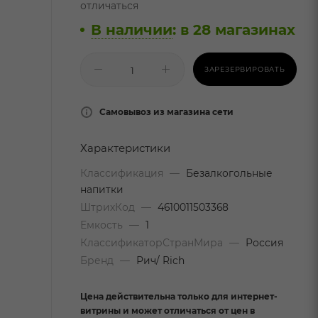
отличаться
В наличии
:
в 28 магазинах
ЗАРЕЗЕРВИРОВАТЬ
Самовывоз из магазина сети
Характеристики
Классификация
—
Безалкогольные
напитки
ШтрихКод
—
4610011503368
Емкость
—
1
КлассификаторСтранМира
—
Россия
Бренд
—
Рич/ Rich
Цена действительна только для интернет-
витрины и может отличаться от цен в