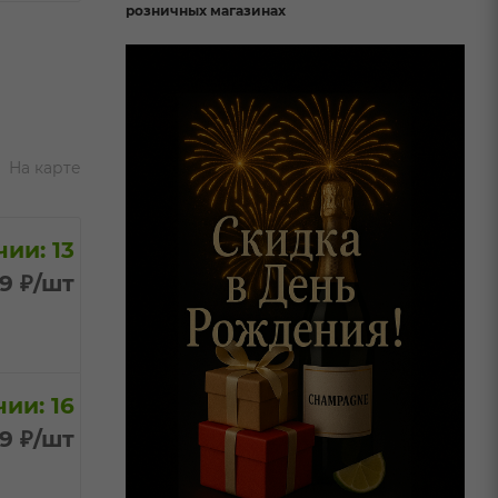
розничных магазинах
На карте
ии: 13
99
₽
/шт
ии: 16
99
₽
/шт