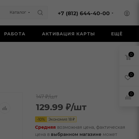
Каталог
+7 (812) 644-40-00
РАБОТА
АКТИВАЦИЯ КАРТЫ
ЕЩЁ
0
0
0
147 ₽
/шт
129.99
₽
/шт
-
10
%
Экономия
18
₽
Средняя
возможная цена, фактическая
цена в
выбранном магазине
может