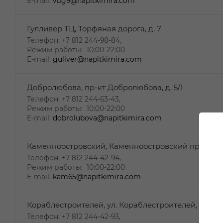
E-mail:
vbg9@napitkimira.com
Гулливер ТЦ, Торфяная дорога, д. 7
Телефон: +7 812 244-98-84,
Режим работы: 10:00-22:00
E-mail:
guliver@napitkimira.com
Добролюбова, пр-кт Добролюбова, д. 5/1
Телефон: +7 812 244-63-43,
Режим работы: 10:00-22:00
E-mail:
dobrolubova@napitkimira.com
Каменноостровский, Каменноостровский пр-кт, д. 
Телефон: +7 812 244-42-94,
Режим работы: 10:00-22:00
E-mail:
kam65@napitkimira.com
Кораблестроителей, ул. Кораблестроителей, д. 34
Телефон: +7 812 244-42-93,