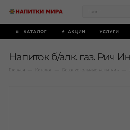
КАТАЛОГ
АКЦИИ
УСЛУГИ
Напиток б/алк. газ. Рич И
—
—
—
Главная
Каталог
Безалкогольные напитки