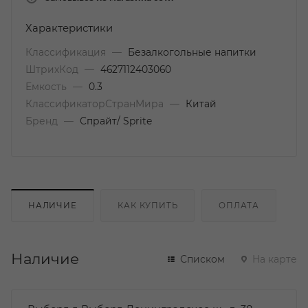
Характеристики
Классификация
—
Безалкогольные напитки
ШтрихКод
—
4627112403060
Емкость
—
0.3
КлассификаторСтранМира
—
Китай
Бренд
—
Спрайт/ Sprite
НАЛИЧИЕ
КАК КУПИТЬ
ОПЛАТА
Наличие
Списком
На карте