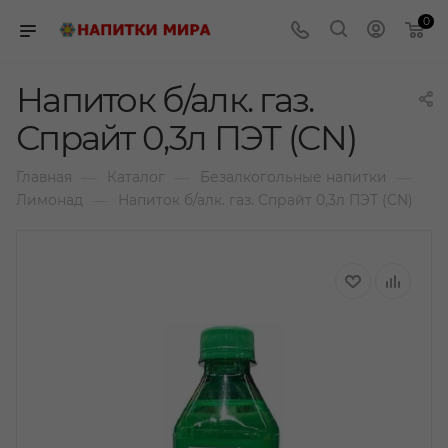
0
Напиток б/алк. газ.
Спрайт 0,3л ПЭТ (CN)
—
—
—
Главная
Каталог
Безалкогольные напитки
—
Лимонад
Напиток б/алк. газ. Спрайт 0,3л ПЭТ (CN)