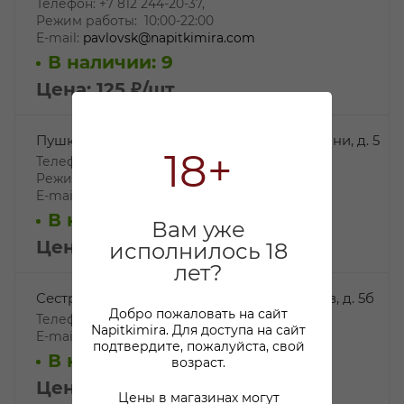
Телефон: +7 812 244-20-37,
Режим работы: 10:00-22:00
E-mail:
pavlovsk@napitkimira.com
В наличии: 9
Цена: 125
₽
/шт
Пушкин2, г. Пушкин, ул. Архитектора Данини, д. 5
18+
Телефон: +7 812 244-49-19,
Режим работы: 10:00-22:00
E-mail:
pushkin2@napitkimira.com
В наличии: 16
Вам уже
Цена: 125
₽
/шт
исполнилось 18
лет?
Сестрорецк, г. Сестрорецк, ул. Коммунаров, д. 5б
Добро пожаловать на сайт
Телефон: +7 812 244-15-91,
Napitkimira. Для доступа на сайт
E-mail:
sestr5@napitkimira.com
подтвердите, пожалуйста, свой
В наличии: 9
возраст.
Цена: 125
₽
/шт
Цены в магазинах могут