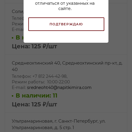
отличаться от указанных на
сайте.
Солидарности, пр-кт Солидарности, д. 14
Телефон: +7 812 244-42-91,
Режим работы: 10:00-22:00
ПОДТВЕРЖДАЮ
E-mail:
solid14@napitkimira.com
В наличии: 17
Цена: 125
₽
/шт
Среднеохтинский 40, Среднеохтинский пр-кт, д.
40
Телефон: +7 812 244-42-98,
Режим работы: 10:00-22:00
E-mail:
sredneoht40@napitkimira.com
В наличии: 11
Цена: 125
₽
/шт
Ультрамариновая, г. Санкт-Петербург, ул.
Ультрамариновая, д. 5 стр. 1