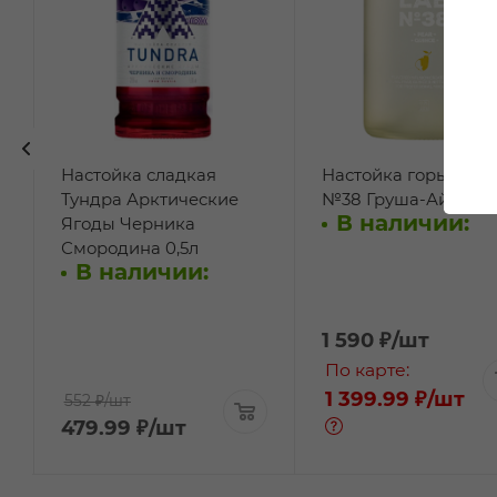
Настойка сладкая
Настойка горькая Л
Тундра Арктические
№38 Груша-Айва 0,
В наличии:
Ягоды Черника
Смородина 0,5л
В наличии:
1 590
₽
/шт
По карте:
1 399.99 ₽
/шт
552 ₽
/шт
479.99
₽
/шт