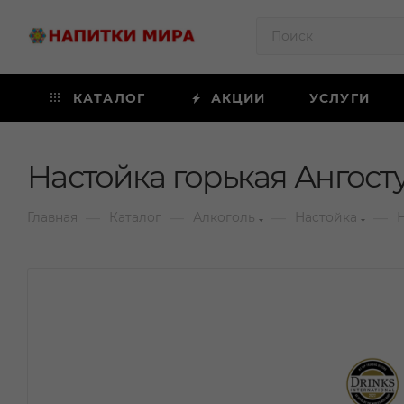
КАТАЛОГ
АКЦИИ
УСЛУГИ
Настойка горькая Ангост
—
—
—
—
Главная
Каталог
Алкоголь
Настойка
Н