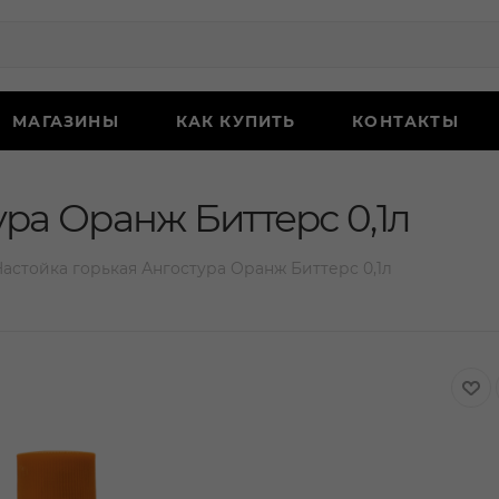
МАГАЗИНЫ
КАК КУПИТЬ
КОНТАКТЫ
ура Оранж Биттерс 0,1л
астойка горькая Ангостура Оранж Биттерс 0,1л