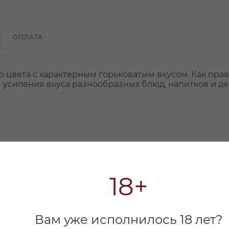
ОПЛАТА
цвета с характерным горьковатым вкусом. Как прав
я усиления вкуса разнообразных блюд, напитков и де
18+
Вам уже исполнилось 18 лет?