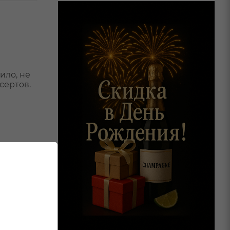
ило, не
сертов.