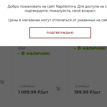
Добро пожаловать на сайт Napitkimira. Для доступа на 
подтвердите, пожалуйста, свой возраст.
Цены в магазинах могут отличаться от указанных на сай
ПОДТВЕРЖДАЮ
аб
Спиртной напиток
Настойка горька
7л
Финляндия Крэнберри
Ляйбвехтер 0,04
В наличии:
0,5л
В наличии:
1 499 ₽
/шт
349 ₽
/шт
1 099.99
₽
/шт
199.99
₽
/шт