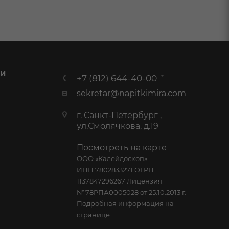
 И
+7 (812) 644-40-00
sekretar@napitkimira.com
г. Санкт-Петербург ,
ул.Смолячкова, д.19
Посмотреть на карте
ООО «Калейдоскоп»
ИНН 7802833271 ОГРН
1137847296267 Лицензия
№78РПА0005028 от 25.10.2013 г.
Подробная информация на
странице