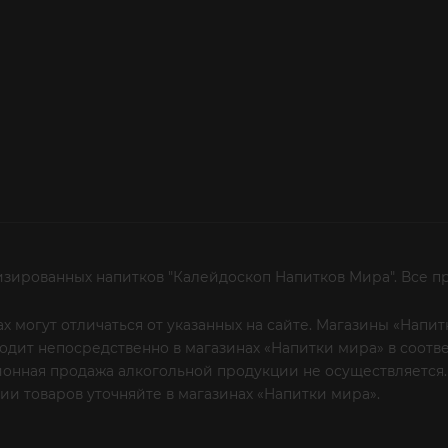
изированных напитков "Калейдоскоп Напитков Мира". Все п
х могут отличаться от указанных на сайте. Магазины «Нап
сходит непосредственно в магазинах «Напитки мира» в соот
онная продажа алкогольной продукции не осуществляется.
и товаров уточняйте в магазинах «Напитки мира».
Уважаем
 или по телефону