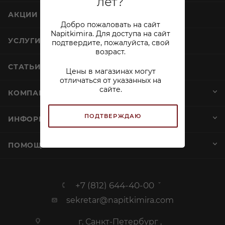
лет?
АКЦИИ
Добро пожаловать на сайт
Napitkimira. Для доступа на сайт
УСЛУГИ
подтвердите, пожалуйста, свой
возраст.
СТАТЬИ
Цены в магазинах могут
отличаться от указанных на
сайте.
КОМПАНИЯ
ПОДТВЕРЖДАЮ
ИНФОРМАЦИЯ
ПОМОЩЬ И СЕРВИСЫ
+7 (812) 644-40-00
sekretar@napitkimira.com
г. Санкт-Петербург ,