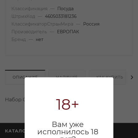
Классификация
—
Посуда
ШтрихКод
—
4605033181236
КлассификаторСтранМира
—
Россия
Производитель
—
ЕВРОПАК
Бренд
—
нет
ОПИСАНИЕ
НАЛИЧИЕ
КАК КУПИТЬ
18+
Набор Стакан 200мл 12 шт одноразовый
Вам уже
исполнилось 18
КАТАЛОГ