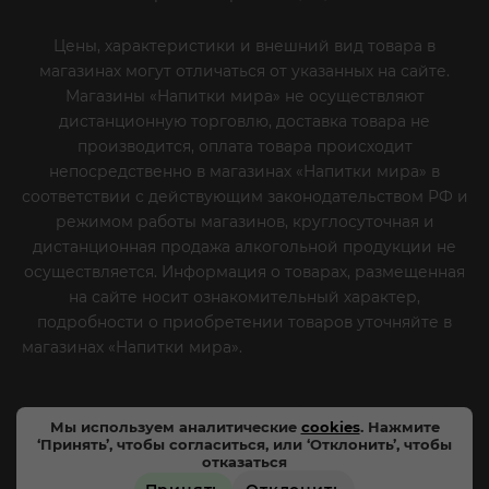
Цены, характеристики и внешний вид товара в
магазинах могут отличаться от указанных на сайте.
Магазины «Напитки мира» не осуществляют
дистанционную торговлю, доставка товара не
производится, оплата товара происходит
непосредственно в магазинах «Напитки мира» в
соответствии с действующим законодательством РФ и
режимом работы магазинов, круглосуточная и
дистанционная продажа алкогольной продукции не
осуществляется. Информация о товарах, размещенная
на сайте носит ознакомительный характер,
подробности о приобретении товаров уточняйте в
магазинах «Напитки мира».
Уважаемые клиенты! Если
вы решили отказаться от нашей рекламной рассылки
- сообщите нам об этом на почту или по телефону
Мы используем аналитические
cookies
. Нажмите
‘Принять’, чтобы согласиться, или ‘Отклонить’, чтобы
отказаться