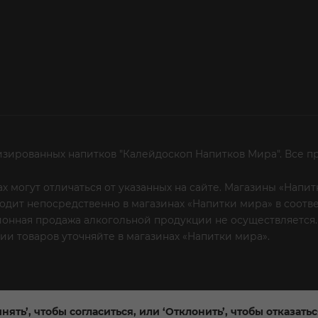
изированных напитков "Калейдоскоп Напитков Мира". Все п
х могут отличаться от указанных на сайте. Магазины «Нап
сходит непосредственно в магазинах «Напитки мира» в соот
онная продажа алкогольной продукции не осуществляется.
и товаров уточняйте в магазинах «Напитки мира».
Уважаем
 или по телефону
нять’, чтобы согласиться, или ‘Отклонить’, чтобы отказать