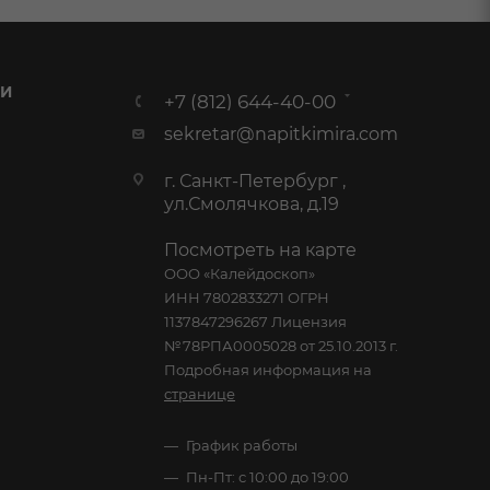
 И
+7 (812) 644-40-00
sekretar@napitkimira.com
г. Санкт-Петербург ,
ул.Смолячкова, д.19
Посмотреть на карте
ООО «Калейдоскоп»
ИНН 7802833271 ОГРН
1137847296267 Лицензия
№78РПА0005028 от 25.10.2013 г.
Подробная информация на
странице
График работы
Пн-Пт: с 10:00 до 19:00