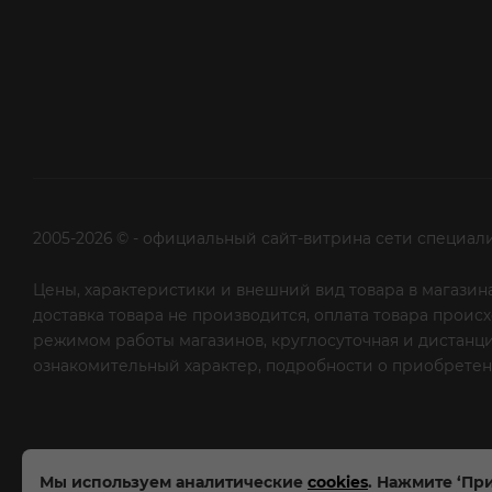
2005-2026 © - официальный сайт-витрина сети специал
Цены, характеристики и внешний вид товара в магазина
доставка товара не производится, оплата товара прои
режимом работы магазинов, круглосуточная и дистанци
ознакомительный характер, подробности о приобретени
рекламной рассылки - сообщите нам об этом на почту
Мы используем аналитические
cookies
. Нажмите ‘При