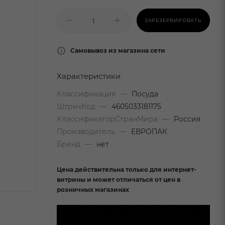
ЗАРЕЗЕРВИРОВАТЬ
Самовывоз из магазина сети
Характеристики
Классификация
—
Посуда
ШтрихКод
—
4605033181175
КлассификаторСтранМира
—
Россия
Производитель
—
ЕВРОПАК
Бренд
—
нет
Цена действительна только для интернет-
витрины и может отличаться от цен в
розничных магазинах