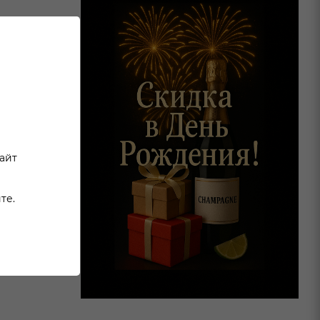
сайт
те.