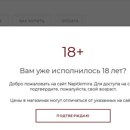
Е
КАК КУПИТЬ
ОПЛАТА
оварами по уникальному рецепту с добавлением сп
18+
енный вкус и естественную фруктовую глубину. Пи
вных дубовых бочках, ранее использовавшихся для х
оно приобретает сложный, многослойный характер, г
городными винными оттенками. Срок выдержки варь
Вам уже исполнилось 18 лет?
ься особого богатства вкуса и утончённого аромата. 
радиций пивоварения, идеально подходящий для
чеством, аутентичностью и премиальным стилем.
Добро пожаловать на сайт Napitkimira. Для доступа на 
подтвердите, пожалуйста, свой возраст.
Цены в магазинах могут отличаться от указанных на сай
ПОДТВЕРЖДАЮ