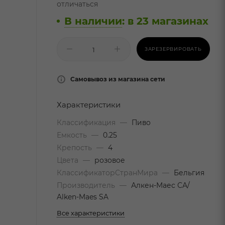
отличаться
В наличии
:
в 23 магазинах
ЗАРЕЗЕРВИРОВАТЬ
Самовывоз из магазина сети
Характеристики
Классификация
—
Пиво
Емкость
—
0.25
Крепость
—
4
Цвета
—
розовое
КлассификаторСтранМира
—
Бельгия
Производитель
—
Алкен-Маес СА/
Alken-Maes SA
Все характеристики