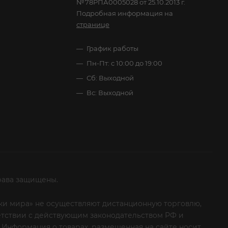
№78РПА0005028 от 25.10.2013 г.
Подробная информация на
странице
График работы
Пн-Пт: с 10:00 до 19:00
Сб: Выходной
Вс: Выходной
рава защищены.
итки мира» не осуществляют дистанционную торговлю,
ветствии с действующим законодательством РФ и
 Информация о товарах, размещенная на сайте носит