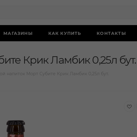
МАГАЗИНЫ
КАК КУПИТЬ
КОНТАКТЫ
ите Крик Ламбик 0,25л бут.
ой напиток Морт Субите Крик Ламбик 0,25л бут.