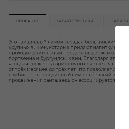
ОПИСАНИЕ
ХАРАКТЕРИСТИКИ
НАЛИЧИ
Этот вишнёвый ламбик создан бельгийскими пив
крупных вишен, которые придают напитку насыщ
проходит длительный процесс выдержки в масси
портвейна и бургундских вин. Благодаря этому 
ягодная свежесть гармонично сочетается с бла
от трёх месяцев до трёх лет, что позволяет добит
ламбик — это подлинный символ бельгийских т
продвижения сайта, ведь он ассоциируется с ка