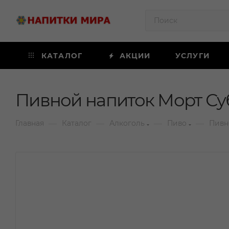
КАТАЛОГ
АКЦИИ
УСЛУГИ
Пивной напиток Морт Суб
—
—
—
—
Главная
Каталог
Алкоголь
Пиво
Пивн