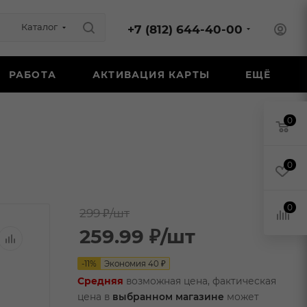
Каталог
+7 (812) 644-40-00
РАБОТА
АКТИВАЦИЯ КАРТЫ
ЕЩЁ
0
0
0
299 ₽
/шт
259.99
₽
/шт
-
11
%
Экономия
40
₽
Средняя
возможная цена, фактическая
цена в
выбранном магазине
может