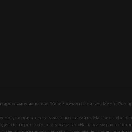
изированных напитков "Калейдоскоп Напитков Мира". Все п
х могут отличаться от указанных на сайте. Магазины «Нап
сходит непосредственно в магазинах «Напитки мира» в соот
онная продажа алкогольной продукции не осуществляется.