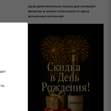
Цена действительна только для интернет-
витрины и может отличаться от цен в
розничных магазинах
елых,
во
ереса,
де яркая
ируется
Такой
сайт
те.