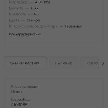
ШтрихКод
—
41030851
Емкость
—
0.33
Крепость
—
4.8
Цвета
—
тёмное
КлассификаторСтранМира
—
Германия
Все характеристики
ХАРАКТЕРИСТИКИ
НАЛИЧИЕ
КАК КУПИТЬ
Классификация
Пиво
ШтрихКод
41030851