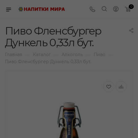
0
Пиво Фленсбургер
Дункель 0,33л бут.
—
—
—
—
Главная
Каталог
Алкоголь
Пиво
Пиво Фленсбургер Дункель 0,33л бут.