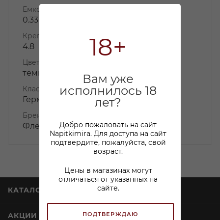
Емкость
0.33
Крепость
18+
4.8
Цвета
тёмное
Вам уже
исполнилось 18
КлассификаторСтранМира
Германия
лет?
Бренд
Добро пожаловать на сайт
Фленсбургер/ Flensburger
Napitkimira. Для доступа на сайт
подтвердите, пожалуйста, свой
возраст.
Цены в магазинах могут
отличаться от указанных на
сайте.
КАТАЛОГ
ПОДТВЕРЖДАЮ
АКЦИИ