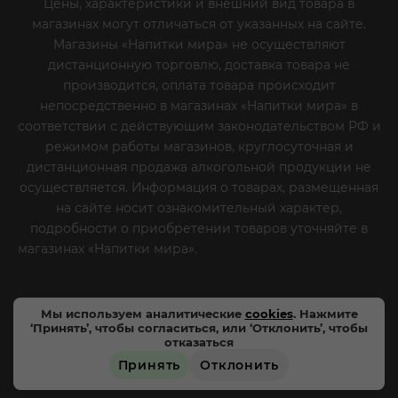
Цены, характеристики и внешний вид товара в
магазинах могут отличаться от указанных на сайте.
Магазины «Напитки мира» не осуществляют
дистанционную торговлю, доставка товара не
производится, оплата товара происходит
непосредственно в магазинах «Напитки мира» в
соответствии с действующим законодательством РФ и
режимом работы магазинов, круглосуточная и
дистанционная продажа алкогольной продукции не
осуществляется. Информация о товарах, размещенная
на сайте носит ознакомительный характер,
подробности о приобретении товаров уточняйте в
магазинах «Напитки мира».
Уважаемые клиенты! Если
вы решили отказаться от нашей рекламной рассылки
- сообщите нам об этом на почту или по телефону
Мы используем аналитические
cookies
. Нажмите
‘Принять’, чтобы согласиться, или ‘Отклонить’, чтобы
отказаться
Принять
Отклонить