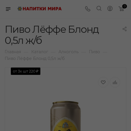
0
Пиво Лёффе Блонд
0,5л ж/б
—
—
—
—
Главная
Каталог
Алкоголь
Пиво
Пиво Лёффе Блонд 0,5л ж/б
от 3х шт
220 ₽