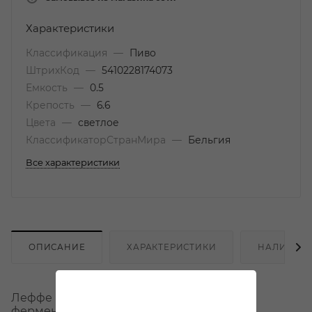
Характеристики
Классификация
—
Пиво
ШтрихКод
—
5410228174073
Емкость
—
0.5
Крепость
—
6.6
Цвета
—
светлое
КлассификаторСтранМира
—
Бельгия
Все характеристики
ОПИСАНИЕ
ХАРАКТЕРИСТИКИ
НАЛИЧИЕ
Леффе Блонд - мягкое пиво высокой
ферментации класса суперпремиум, при