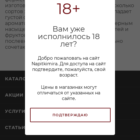
18+
изготовлении которого используются несколько
сортов хмеля и добавляется кукуруза. Обладает
густой структурой, нежным солодовым
ароматом с приятной горчинкой и характерным
Вам уже
насыщенным вкусом с оттенками пряностей и
исполнилось 18
фруктов, переходящим в сладковатое
послевкусие. В пиве Леффе Блонд идеально
лет?
сочетаются изысканность и крепость.
Добро пожаловать на сайт
Napitkimira. Для доступа на сайт
подтвердите, пожалуйста, свой
возраст.
КАТАЛОГ
Цены в магазинах могут
отличаться от указанных на
АКЦИИ
сайте.
УСЛУГИ
ПОДТВЕРЖДАЮ
СТАТЬИ