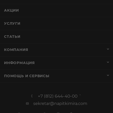
ИНФОРМАЦИЯ
ПОМОЩЬ И СЕРВИСЫ
+7 (812) 644-40-00
sekretar@napitkimira.com
г. Санкт-Петербург ,
ул.Смолячкова, д.19
Посмотреть на карте
ООО «Калейдоскоп»
ИНН 7802833271 ОГРН 1137847296267
Лицензия №78РПА0005028 от 25.10.2013
г. Подробная информация на
странице
График работы