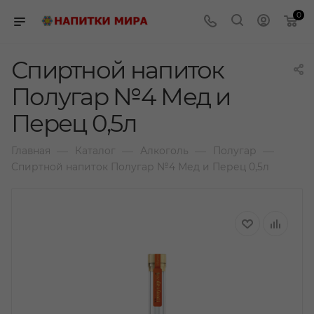
0
Спиртной напиток
Полугар №4 Мед и
Перец 0,5л
—
—
—
—
Главная
Каталог
Алкоголь
Полугар
Спиртной напиток Полугар №4 Мед и Перец 0,5л