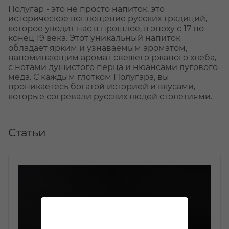
Полугар - это не просто напиток, это
историческое воплощение русских традиций,
которое уводит нас в прошлое, в эпоху с 17 по
конец 19 века. Этот уникальный напиток
обладает ярким и узнаваемым ароматом,
напоминающим аромат свежего ржаного хлеба,
с нотами душистого перца и нюансами лугового
мёда. С каждым глотком Полугара, вы
проникаетесь богатой историей и вкусами,
которые согревали русских людей столетиями.
Статьи