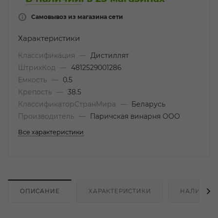
Самовывоз из магазина сети
Характеристики
Классификация
—
Дистиллят
ШтрихКод
—
4812529001286
Емкость
—
0.5
Крепость
—
38.5
КлассификаторСтранМира
—
Беларусь
Производитель
—
Паричская винарня ООО
Все характеристики
ОПИСАНИЕ
ХАРАКТЕРИСТИКИ
НАЛИЧИЕ