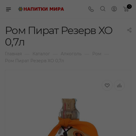
0
Ром Пират Резерв XO
0,7л
—
—
—
—
Главная
Каталог
Алкоголь
Ром
Ром Пират Резерв XO 0,7л