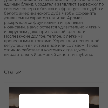
единый бленд. Создатели заявляют выдержку по
системе солера в бочках из французского дуба и
белого американского дуба, чтобы сохранять
узнаваемый характер напитка. Аромат
раскрывается фруктовыми и пряными
нюансами, а вкус остаётся удивительно мягким
и округлым даже при высокой крепости.
Послевкусие долгое, тёплое, с лёгкими
древесными штрихами. Хорош для неспешной
дегустации в чистом виде или со льдом. Также
отлично работает в коктейлях, где нужен
выразительный ромовый акцент и глубина.
Статьи