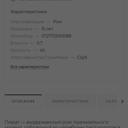
Характеристики
Классификация
—
Ром
Выдержка
—
15 лет
ШтрихКод
—
0721733100088
Емкость
—
0.7
Крепость
—
40
КлассификаторСтранМира
—
США
Все характеристики
ОПИСАНИЕ
ХАРАКТЕРИСТИКИ
НАЛИЧИЕ
Пират — выдержанный ром премиального
уровня, собранный из карибских дистиллятов в