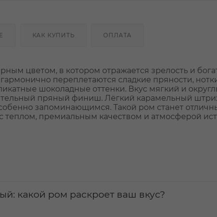
Е
КАК КУПИТЬ
ОПЛАТА
рным цветом, в котором отражается зрелость и бога
ь гармонично переплетаются сладкие пряности, нотк
ликатные шоколадные оттенки. Вкус мягкий и округл
зительный пряный финиш. Лёгкий карамельный штри
особенно запоминающимся. Такой ром станет отлич
 с теплом, премиальным качеством и атмосферой ис
ый: какой ром раскроет ваш вкус?