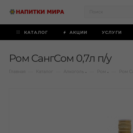
КАТАЛОГ
АКЦИИ
УСЛУГИ
Ром СангСом 0,7л п/у
—
—
—
—
Главная
Каталог
Алкоголь
Ром
Ром С