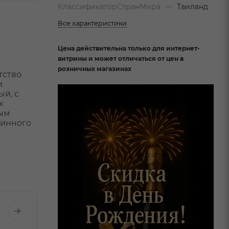
КлассификаторСтранМира
—
Таиланд
Все характеристики
Цена действительна только для интернет-
витрины и может отличаться от цен в
розничных магазинах
тство
и
ый, с
х
ным
тинного