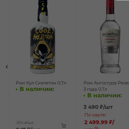
Ром Кул Скелетон 0,7л
Ром Ангостура Резе
В наличии:
3 года 0,7л
В наличии:
3 490
₽
/шт
По карте:
2 499.99 ₽
/
974 ₽
/шт