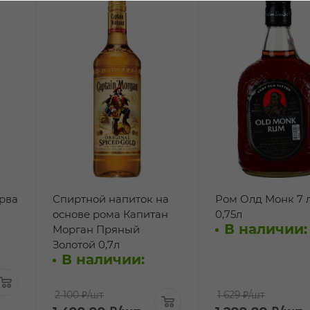
рва
Спиртной напиток на
Ром Олд Монк 7 
основе рома Капитан
0,75л
В наличии:
Морган Пряный
Золотой 0,7л
В наличии:
2 100 ₽
/шт
1 629 ₽
/шт