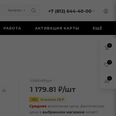
Каталог
+7 (812) 644-40-00
РАБОТА
АКТИВАЦИЯ КАРТЫ
ЕЩЁ
0
0
0
1 560 ₽
/шт
1 179.81
₽
/шт
-
19
%
Экономия
381
₽
Средняя
возможная цена, фактическая
цена в
выбранном магазине
может