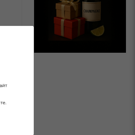
сайт
те.