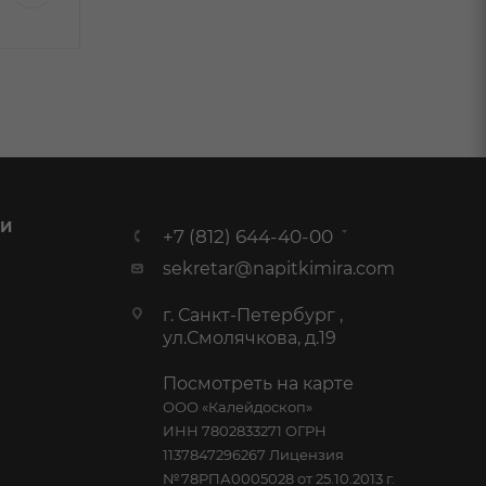
шт
 И
+7 (812) 644-40-00
sekretar@napitkimira.com
г. Санкт-Петербург ,
ул.Смолячкова, д.19
Посмотреть на карте
ООО «Калейдоскоп»
ИНН 7802833271 ОГРН
1137847296267 Лицензия
№78РПА0005028 от 25.10.2013 г.