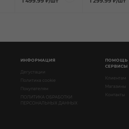
1 499.99
₽
/шт
1 299.99
₽
/шт
ИНФОРМАЦИЯ
ПОМОЩЬ
СЕРВИСЫ
Дегустации
Клиентам
Политика cookie
Магазины
Покупателям
Контакты
ПОЛИТИКА ОБРАБОТКИ
ПЕРСОНАЛЬНЫХ ДАННЫХ