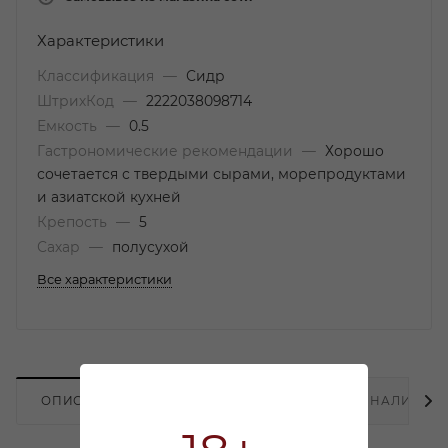
Характеристики
Классификация
—
Сидр
ШтрихКод
—
2222038098714
Емкость
—
0.5
Гастрономические рекомендации
—
Хорошо
сочетается с твердыми сырами, морепродуктами
и азиатской кухней
Крепость
—
5
Сахар
—
полусухой
Все характеристики
ОПИСАНИЕ
ХАРАКТЕРИСТИКИ
НАЛИЧИЕ