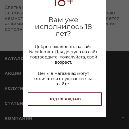
18+
Слегка полусухой сидр с прекрасными
оттенками спелого персика, которые придают
Вам уже
немного приятной сладости. Вкус наполняется
яркими нотами садовых яблок, а послевкусие
исполнилось 18
дополняется легкой терпкостью.
лет?
Добро пожаловать на сайт
Napitkimira. Для доступа на сайт
подтвердите, пожалуйста, свой
КАТАЛОГ
возраст.
Цены в магазинах могут
АКЦИИ
отличаться от указанных на
сайте.
УСЛУГИ
ПОДТВЕРЖДАЮ
СТАТЬИ
КОМПАНИЯ