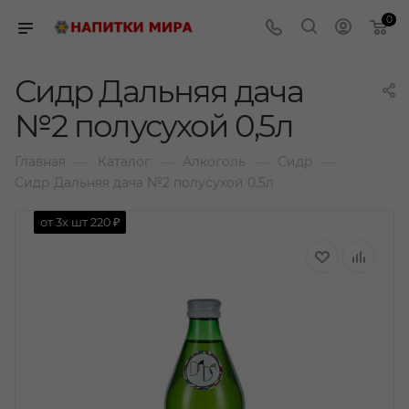
0
Сидр Дальняя дача
№2 полусухой 0,5л
—
—
—
—
Главная
Каталог
Алкоголь
Сидр
Сидр Дальняя дача №2 полусухой 0,5л
от 3х шт
220 ₽