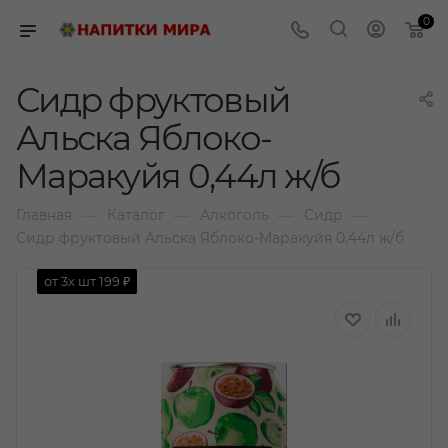
0
Сидр фруктовый
Альска Яблоко-
Маракуйя 0,44л ж/б
—
—
—
—
Главная
Каталог
Алкоголь
Сидр
Сидр фруктовый Альска Яблоко-Маракуйя 0,44л ж/б
от 3х шт
199 ₽