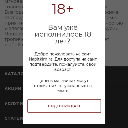
мгновенно переносит ваши мысли к
18+
солнечному пляжу и беззаботному отдыху.
Благодаря натуральному соку прямого отжима,
этот сидр отличается мягким, питким вкусом с
приятной, слегка обжигающей газированностью
Вам уже
и элегантной горчинкой в долгом послевкусии.
исполнилось 18
Попробуйте танец яблочного сада и
тропической страсти, который превращает
лет?
любой момент в маленький праздник!
Добро пожаловать на сайт
Napitkimira. Для доступа на сайт
подтвердите, пожалуйста, свой
возраст.
КАТАЛОГ
Цены в магазинах могут
отличаться от указанных на
АКЦИИ
сайте.
УСЛУГИ
ПОДТВЕРЖДАЮ
СТАТЬИ