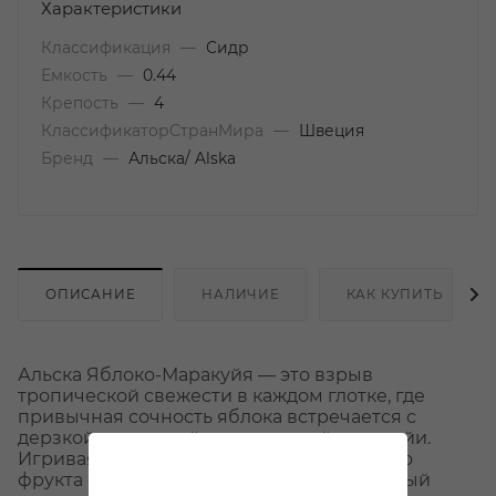
Характеристики
Классификация
—
Сидр
Емкость
—
0.44
Крепость
—
4
КлассификаторСтранМира
—
Швеция
Бренд
—
Альска/ Alska
ОПИСАНИЕ
НАЛИЧИЕ
КАК КУПИТЬ
Альска Яблоко-Маракуйя — это взрыв
тропической свежести в каждом глотке, где
привычная сочность яблока встречается с
дерзкой кислинкой экзотической маракуйи.
Игривая сладость и яркий аромат спелого
фрукта создают освежающий микс, который