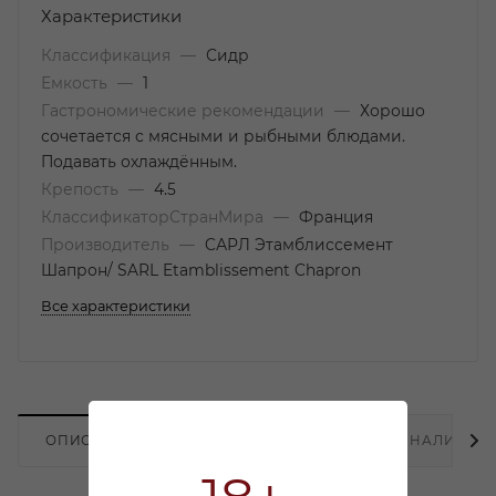
Характеристики
Классификация
—
Сидр
Емкость
—
1
Гастрономические рекомендации
—
Хорошо
сочетается с мясными и рыбными блюдами.
Подавать охлаждённым.
Крепость
—
4.5
КлассификаторСтранМира
—
Франция
Производитель
—
CАРЛ Этамблиссемент
Шапрон/ SARL Etamblissement Chapron
Все характеристики
ОПИСАНИЕ
ХАРАКТЕРИСТИКИ
НАЛИЧИЕ