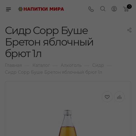
0
Сидр Сорр Буше
Бретон яблочный
брют 1л
—
—
—
—
Главная
Каталог
Алкоголь
Сидр
Сидр Сорр Буше Бретон яблочный брют 1л