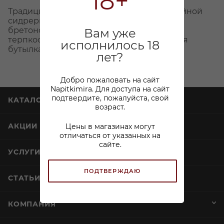
18+
Традиционный бретонский сидр от семейной
сидрерии SORRE. Классический сухой
бретонский сидр с приятной яблочной
Вам уже
терпкостью и лёгкой кислинкой. Литровая
исполнилось 18
бутылка с винтовой пробкой.
лет?
Добро пожаловать на сайт
Napitkimira. Для доступа на сайт
подтвердите, пожалуйста, свой
КАТАЛОГ
возраст.
АКЦИИ
Цены в магазинах могут
отличаться от указанных на
сайте.
УСЛУГИ
ПОДТВЕРЖДАЮ
СТАТЬИ
КОМПАНИЯ