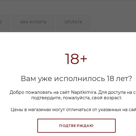
Е
КАК КУПИТЬ
ОПЛАТА
тся истинный характер — полусухой Strongbow Gold A
е о сидре. Забудьте о приторном варенье: этот эл
18+
ести зелёных яблок и плавно перетекая в игривую, п
рпкостью. Тонкие пузырьки ласкают нёбо, а кристал
ления жажды, идеально подходя для модных вечери
Вам уже исполнилось 18 лет?
Добро пожаловать на сайт Napitkimira. Для доступа на 
подтвердите, пожалуйста, свой возраст.
Цены в магазинах могут отличаться от указанных на сай
ПОДТВЕРЖДАЮ