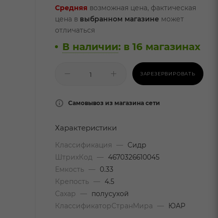
Средняя
возможная цена, фактическая
цена в
выбранном магазине
может
отличаться
В наличии
:
в 16 магазинах
ЗАРЕЗЕРВИРОВАТЬ
Самовывоз из магазина сети
Характеристики
Классификация
—
Сидр
ШтрихКод
—
4670326610045
Емкость
—
0.33
Крепость
—
4.5
Сахар
—
полусухой
КлассификаторСтранМира
—
ЮАР