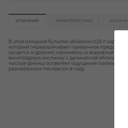
ОПИСАНИЕ
ХАРАКТЕРИСТИКИ
НАЛИЧИ
В этой изящной бутылке объёмом 0,33 л скрывае
который переворачивает привычное представлени
кусается и дразнит, начинаясь со взрывной свеж
виноградную кислинку с деликатной яблочной те
чистый финиш оставляет ощущение полного уто
размеренных посиделок в саду.