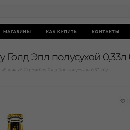
МАГАЗИНЫ
КАК КУПИТЬ
КОНТАКТЫ
Голд Эпл полусухой 0,33л б
 яблочный Стронгбоу Голд Эпл полусухой 0,33л бут.