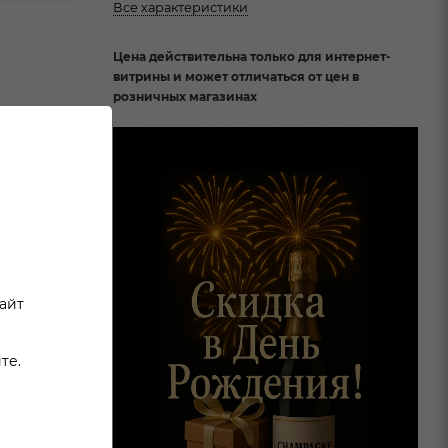
Все характеристики
Цена действительна только для интернет-
витрины и может отличаться от цен в
розничных магазинах
pple,
иксир
очти
ьно
нок или
сайт
те.