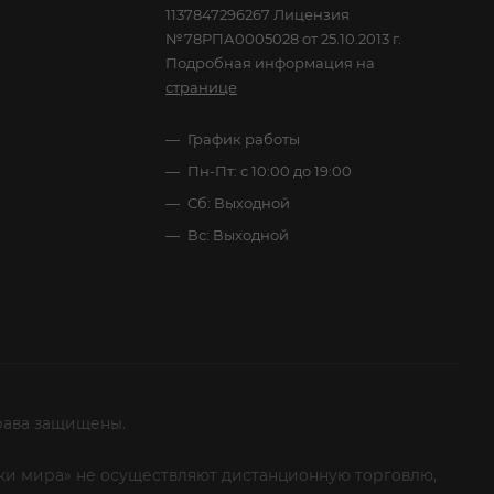
1137847296267 Лицензия
№78РПА0005028 от 25.10.2013 г.
Подробная информация на
странице
График работы
Пн-Пт: с 10:00 до 19:00
Сб: Выходной
Вс: Выходной
рава защищены.
итки мира» не осуществляют дистанционную торговлю,