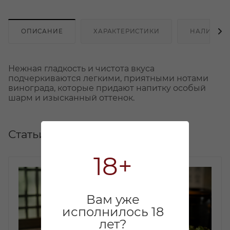
ОПИСАНИЕ
ХАРАКТЕРИСТИКИ
НАЛИЧИЕ
Нежная гладкость и чистота вкуса
подчеркиваются легкими, приятными нотами
винограда, которые придают напитку особый
шарм и изысканный оттенок.
Статьи
18+
Вам уже
исполнилось 18
лет?