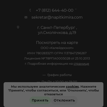
+7 (812) 644-40-00
sekretar@napitkimira.com
г. Санкт-Петербург ,
ул.Смолячкова, д.19
Посмотреть на карте
ООО «Калейдоскоп»
ИНН 7802833271 ОГРН 1137847296267
Лицензия №78РПА0005028 от 25.10.2013
г. Подробная информация на
странице
График работы
Пн-Пт: с 10:00 до 19:00
Мы используем аналитические
cookies
. Нажмите
Сб: Выходной
‘Принять’, чтобы согласиться, или ‘Отклонить’, чтобы
отказаться
Вс: Выходной
Принять
Отклонить
ЗАРЕЗЕРВИРОВАТЬ