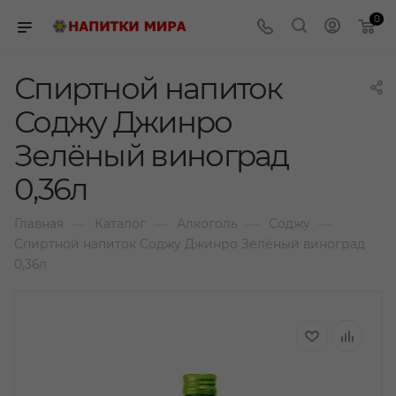
0
Спиртной напиток
Соджу Джинро
Зелёный виноград
0,36л
—
—
—
—
Главная
Каталог
Алкоголь
Соджу
Спиртной напиток Соджу Джинро Зелёный виноград
0,36л