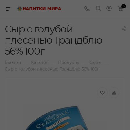
0
Сыр с голубой
плесенью Грандблю
56% 100г
—
—
—
—
Главная
Каталог
Продукты
Сыры
Сыр с голубой плесенью Грандблю 56% 100г