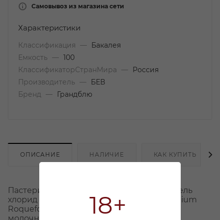
Самовывоз из магазина сети
Характеристики
Классификация
—
Бакалея
Емкость
—
100
КлассификаторСтранМира
—
Россия
Производитель
—
БЕВ
Бренд
—
Грандблю
ОПИСАНИЕ
НАЛИЧИЕ
КАК КУПИТЬ
Пастеризованное молоко, соль, уплотнитель
18+
хлорид кальция, плесневые грибы Penicillium
Roqueforti, бактериальная закваска
молочнокислых мезофильных,