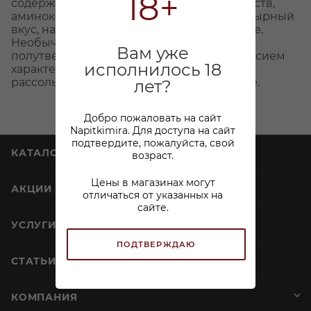
18+
содержанием сухих и минеральных веществ,
аминокислот, витаминов. Классический сырный
вкус, насыщенный, молочное послевкусие.
Необычное сочетание вкуса молодого
Вам уже
полутвёрдого сыра с молочным послевкусием
исполнилось 18
характерным для свежих (малосоленых)
рассольных сыров выделяет его на рынке.
лет?
Добро пожаловать на сайт
Napitkimira. Для доступа на сайт
подтвердите, пожалуйста, свой
КАТАЛОГ
возраст.
Цены в магазинах могут
АКЦИИ
отличаться от указанных на
сайте.
УСЛУГИ
ПОДТВЕРЖДАЮ
СТАТЬИ
КОМПАНИЯ