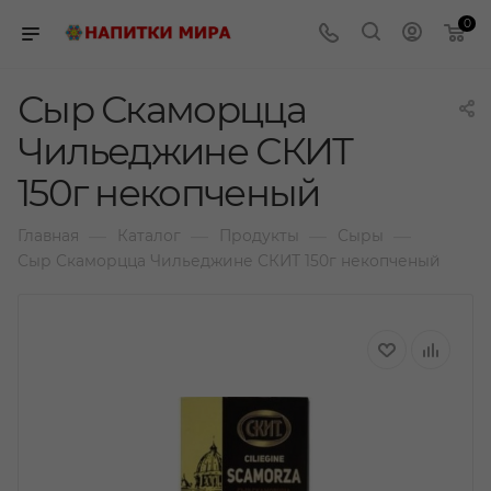
0
Сыр Скаморцца
Чильеджине СКИТ
150г некопченый
—
—
—
—
Главная
Каталог
Продукты
Сыры
Сыр Скаморцца Чильеджине СКИТ 150г некопченый