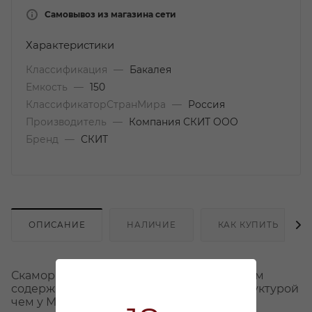
Самовывоз из магазина сети
Характеристики
Классификация
—
Бакалея
Емкость
—
150
КлассификаторСтранМира
—
Россия
Производитель
—
Компания СКИТ ООО
Бренд
—
СКИТ
ОПИСАНИЕ
НАЛИЧИЕ
КАК КУПИТЬ
Скаморцца – классический сыр с меньшим
содержанием влаги и более плотной структурой
чем у Моцареллы, с более высоким