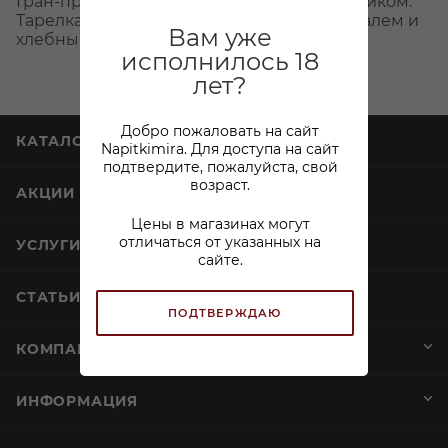
Гран-при, Гауды, сыра с томатами и базиликом.
Тарелка дополнена жидким мёдом, миндалем и
Вам уже
хлебными палочками.
исполнилось 18
лет?
Добро пожаловать на сайт
КАТАЛОГ
Napitkimira. Для доступа на сайт
подтвердите, пожалуйста, свой
возраст.
АКЦИИ
Цены в магазинах могут
отличаться от указанных на
УСЛУГИ
сайте.
СТАТЬИ
ПОДТВЕРЖДАЮ
КОМПАНИЯ
ИНФОРМАЦИЯ