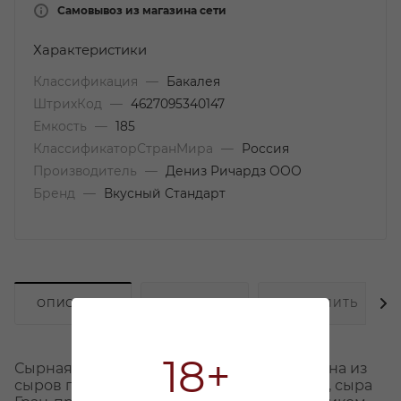
Самовывоз из магазина сети
Характеристики
Классификация
—
Бакалея
ШтрихКод
—
4627095340147
Емкость
—
185
КлассификаторСтранМира
—
Россия
Производитель
—
Дениз Ричардз ООО
Бренд
—
Вкусный Стандарт
ОПИСАНИЕ
НАЛИЧИЕ
КАК КУПИТЬ
18+
Сырная тарелка «Сияние Звезд» составлена из
сыров популярных сортов: Голубого сыра, сыра