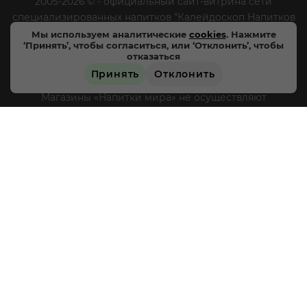
2005-2026 © - официальный сайт-витрина сети
специализированных напитков "Калейдоскоп Напитков
Мира". Все права защищены.
Мы используем аналитические
cookies
. Нажмите
‘Принять’, чтобы согласиться, или ‘Отклонить’, чтобы
отказаться
Цены, характеристики и внешний вид товара в
Принять
Отклонить
магазинах могут отличаться от указанных на сайте.
ПОД ЗАКАЗ
Магазины «Напитки мира» не осуществляют
дистанционную торговлю, доставка товара не
производится, оплата товара происходит
непосредственно в магазинах «Напитки мира» в
соответствии с действующим законодательством РФ и
режимом работы магазинов, круглосуточная и
дистанционная продажа алкогольной продукции не
осуществляется. Информация о товарах, размещенная
на сайте носит ознакомительный характер,
подробности о приобретении товаров уточняйте в
магазинах «Напитки мира».
Уважаемые клиенты! Если
вы решили отказаться от нашей рекламной рассылки
- сообщите нам об этом на почту или по телефону