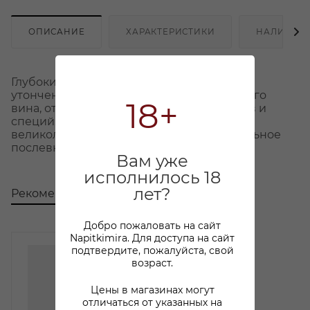
ОПИСАНИЕ
ХАРАКТЕРИСТИКИ
НАЛИЧИЕ
Глубокий рубиновый цвет. Сложный,
утонченный аромат с тонами благородного
18+
вина, оттенками цитрусовых, пряных трав и
специй. Вкус бархатистый, изысканный,
великолепно сбалансированный. Длительное
послевкусие с изящной горчинкой.
Вам уже
исполнилось 18
лет?
Рекомендуем
С этим товаром покупают
Добро пожаловать на сайт
Napitkimira. Для доступа на сайт
подтвердите, пожалуйста, свой
возраст.
Цены в магазинах могут
отличаться от указанных на