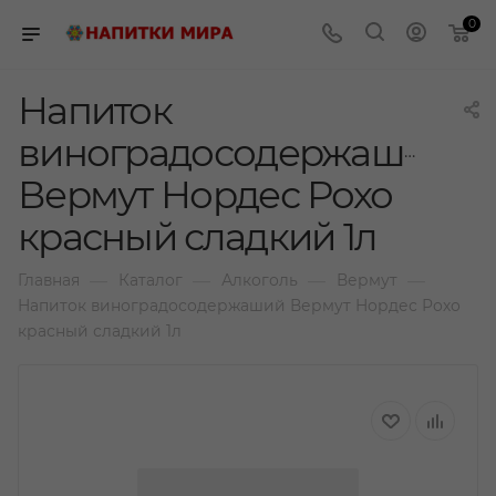
0
Напиток
виноградосодержаший
Вермут Нордес Рохо
красный сладкий 1л
—
—
—
—
Главная
Каталог
Алкоголь
Вермут
Напиток виноградосодержаший Вермут Нордес Рохо
красный сладкий 1л