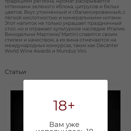
традициям региона. Аромат раскрывается
оттенками зелёного яблока, цитрусов и белых
цветов. Вкус утончённый и сбалансированный, с
лёгкой кислотностью и минеральными нотами.
Этот напиток не только украшает праздничный
стол, но и отражает культурное наследие Италия.
Винодельни Мартини/ Martini славятся своим
стилем и качеством, а их вина отмечаются на
международных конкурсах, таких как Decanter
World Wine Awards и Mundus Vini.
Статьи
18+
Вам уже