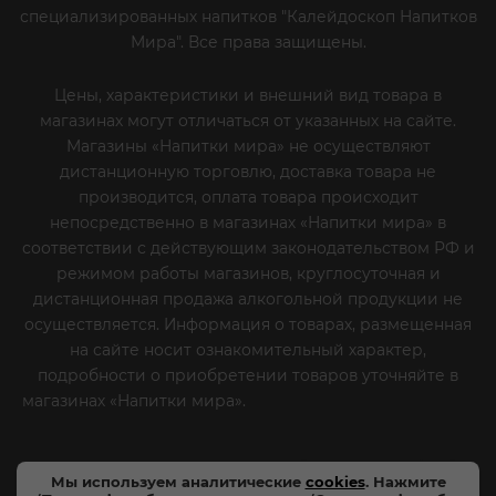
специализированных напитков "Калейдоскоп Напитков
Мира". Все права защищены.
Цены, характеристики и внешний вид товара в
магазинах могут отличаться от указанных на сайте.
Магазины «Напитки мира» не осуществляют
дистанционную торговлю, доставка товара не
производится, оплата товара происходит
непосредственно в магазинах «Напитки мира» в
соответствии с действующим законодательством РФ и
режимом работы магазинов, круглосуточная и
дистанционная продажа алкогольной продукции не
осуществляется. Информация о товарах, размещенная
на сайте носит ознакомительный характер,
подробности о приобретении товаров уточняйте в
магазинах «Напитки мира».
Уважаемые клиенты! Если
вы решили отказаться от нашей рекламной рассылки
- сообщите нам об этом на почту или по телефону
Мы используем аналитические
cookies
. Нажмите