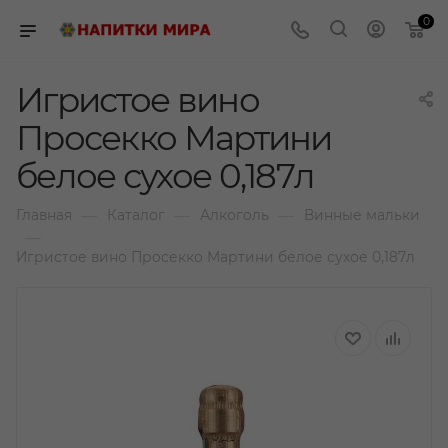
0
Игристое вино
Просекко Мартини
белое сухое 0,187л
—
—
—
Главная
Каталог
Алкоголь
Винные мальки
—
Игристое вино Просекко Мартини белое сухое 0,187л