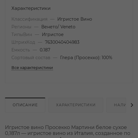
Характеристики
Классификация
—
Игристое Вино
Регионы
—
Венето/ Veneto
ТипыВин
—
Игристое
ШтрихКод
—
7630040404983
Емкость
—
0.187
Сортовый состав
—
Глера (Просекко): 100%
Все характеристики
ОПИСАНИЕ
ХАРАКТЕРИСТИКИ
НАЛИЧИЕ
Игристое вино Просекко Мартини белое сухое
0,187л — игристое вино из Италия, созданное по