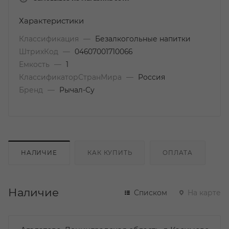
Характеристики
Классификация
—
Безалкогольные напитки
ШтрихКод
—
04607001710066
Емкость
—
1
КлассификаторСтранМира
—
Россия
Бренд
—
Рычал-Су
НАЛИЧИЕ
КАК КУПИТЬ
ОПЛАТА
Наличие
Списком
На карте