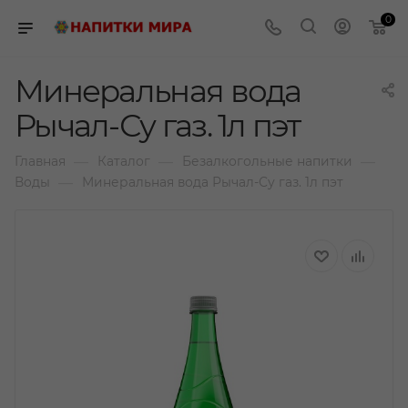
0
Минеральная вода
Рычал-Су газ. 1л пэт
—
—
—
Главная
Каталог
Безалкогольные напитки
—
Воды
Минеральная вода Рычал-Су газ. 1л пэт