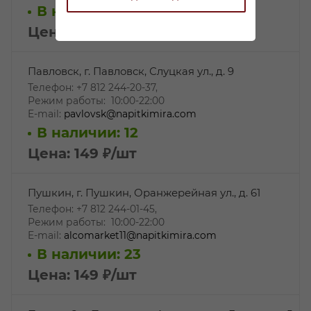
В наличии: 9
Цена: 149
₽
/шт
Павловск, г. Павловск, Слуцкая ул., д. 9
Телефон: +7 812 244-20-37,
Режим работы: 10:00-22:00
E-mail:
pavlovsk@napitkimira.com
В наличии: 12
Цена: 149
₽
/шт
Пушкин, г. Пушкин, Оранжерейная ул., д. 61
Телефон: +7 812 244-01-45,
Режим работы: 10:00-22:00
E-mail:
alcomarket11@napitkimira.com
В наличии: 23
Цена: 149
₽
/шт