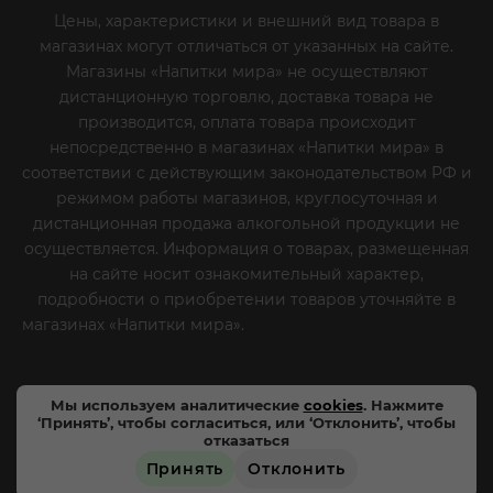
Цены, характеристики и внешний вид товара в
магазинах могут отличаться от указанных на сайте.
Магазины «Напитки мира» не осуществляют
дистанционную торговлю, доставка товара не
производится, оплата товара происходит
непосредственно в магазинах «Напитки мира» в
соответствии с действующим законодательством РФ и
режимом работы магазинов, круглосуточная и
дистанционная продажа алкогольной продукции не
осуществляется. Информация о товарах, размещенная
на сайте носит ознакомительный характер,
подробности о приобретении товаров уточняйте в
магазинах «Напитки мира».
Уважаемые клиенты! Если
вы решили отказаться от нашей рекламной рассылки
- сообщите нам об этом на почту или по телефону
Мы используем аналитические
cookies
. Нажмите
‘Принять’, чтобы согласиться, или ‘Отклонить’, чтобы
отказаться
Принять
Отклонить