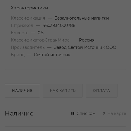
Характеристики
Классификация
—
Безалкогольные напитки
ШтрихКод
—
4603934000786
Емкость
—
0.5
КлассификаторСтранМира
—
Россия
Производитель
—
Завод Святой Источник ООО
Бренд
—
Святой источник
НАЛИЧИЕ
КАК КУПИТЬ
ОПЛАТА
Наличие
Списком
На карте