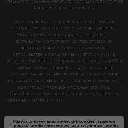
специализированных напитков "Калейдоскоп Напитков
Мира". Все права защищены.
Цены, характеристики и внешний вид товара в
магазинах могут отличаться от указанных на сайте.
Магазины «Напитки мира» не осуществляют
дистанционную торговлю, доставка товара не
производится, оплата товара происходит
непосредственно в магазинах «Напитки мира» в
соответствии с действующим законодательством РФ и
режимом работы магазинов, круглосуточная и
дистанционная продажа алкогольной продукции не
осуществляется. Информация о товарах, размещенная
на сайте носит ознакомительный характер,
подробности о приобретении товаров уточняйте в
магазинах «Напитки мира».
Уважаемые клиенты! Если
вы решили отказаться от нашей рекламной рассылки
- сообщите нам об этом на почту или по телефону
Мы используем аналитические
cookies
. Нажмите
‘Принять’, чтобы согласиться, или ‘Отклонить’, чтобы