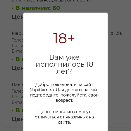
В наличии: 60
Цена: 44.99
₽
/шт
18+
Маршала Захарова, ул. Маршала Захарова, д. 21в
Телефон: +7 812 244-14-78,
Режим работы: 10:00-22:00
E-mail:
Zaxar21@napitkimira.com
Вам уже
В наличии: 4
исполнилось 18
Цена: 44.99
₽
/шт
лет?
Павловск, г. Павловск, Слуцкая ул., д. 9
Добро пожаловать на сайт
Napitkimira. Для доступа на сайт
Телефон: +7 812 244-20-37,
подтвердите, пожалуйста, свой
Режим работы: 10:00-22:00
возраст.
E-mail:
pavlovsk@napitkimira.com
В наличии: 20
Цены в магазинах могут
отличаться от указанных на
Цена: 44.99
₽
/шт
сайте.