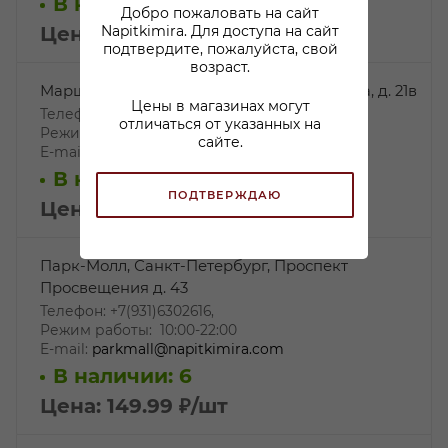
В наличии: 2
Добро пожаловать на сайт
Цена: 149.99
₽
/шт
Napitkimira. Для доступа на сайт
подтвердите, пожалуйста, свой
возраст.
Маршала Захарова, ул. Маршала Захарова, д. 21в
Цены в магазинах могут
Телефон: +7 812 244-14-78,
отличаться от указанных на
Режим работы: 10:00-22:00
сайте.
E-mail:
Zaxar21@napitkimira.com
В наличии: 2
ПОДТВЕРЖДАЮ
Цена: 149.99
₽
/шт
Парк-Молл, Санкт-Петербург, Проспект
Просвещения д. 43
Телефон: +7(931)6302616,
Режим работы: 10:00-22:00
E-mail:
parkmall@napitkimira.com
В наличии: 6
Цена: 149.99
₽
/шт