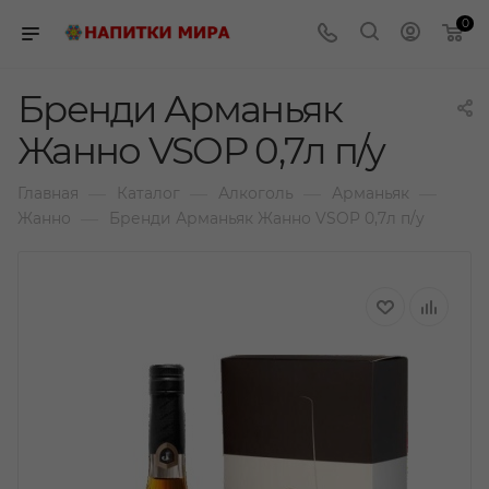
0
Бренди Арманьяк
Жанно VSOP 0,7л п/у
—
—
—
—
Главная
Каталог
Алкоголь
Арманьяк
—
Жанно
Бренди Арманьяк Жанно VSOP 0,7л п/у