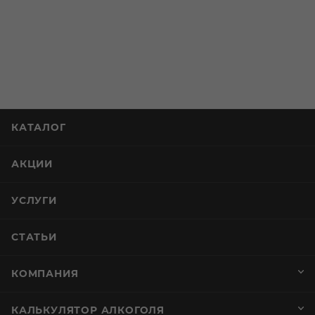
АКЦИИ
УСЛУГИ
СТАТЬИ
КОМПАНИЯ
КАЛЬКУЛЯТОР АЛКОГОЛЯ
ПОМОЩЬ И СЕРВИСЫ
+7 (812) 644-40-00
sekretar@napitkimira.com
г. Санкт-Петербург ,