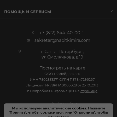
ул.Смолячкова, д.19
Посмотреть на карте
ООО «Калейдоскоп»
ИНН 7802833271 ОГРН 1137847296267
Лицензия №78РПА0005028 от 25.10.2013
г. Подробная информация на
странице
График работы
Пн-Пт: с 10:00 до 19:00
Сб: Выходной
Вс: Выходной
2005-2026 © - официальный сайт-витрина сети
Мы используем аналитические
cookies
. Нажмите
специализированных напитков "Калейдоскоп Напитков
‘Принять’, чтобы согласиться, или ‘Отклонить’, чтобы
Мира". Все права защищены.
отказаться