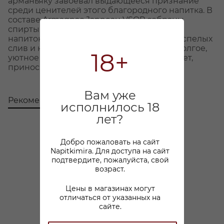
арманьяку завоевал выдающееся признание
среди ценителей этого благородного напитка. В
составе Armagnac Janneau VSOP собраны
спирты с зрением от 7 до 14 лет, создавая
напиток с богатым, насыщенным вкусом спелых
слив и нежными нотками ванили. А его долгое,
18+
уютное послевкусие окутывает и согревает,
принося настоящее наслаждение.
Вам уже
Рекомендуем
С этим товаром покупают
исполнилось 18
лет?
Добро пожаловать на сайт
Napitkimira. Для доступа на сайт
подтвердите, пожалуйста, свой
возраст.
Цены в магазинах могут
отличаться от указанных на
сайте.