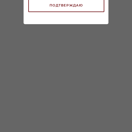
ПОДТВЕРЖДАЮ
Бренди Арманьяк
Бренди Арманьяк
Монлюк Селексион 0,7л
Монлюк VSOP 0,7л
В наличии:
В наличии:
5 299
₽
/шт
7 100
₽
/шт
ЗАРЕЗЕРВИРОВАТЬ
ЗАРЕЗЕРВИРОВАТЬ
КАТАЛОГ