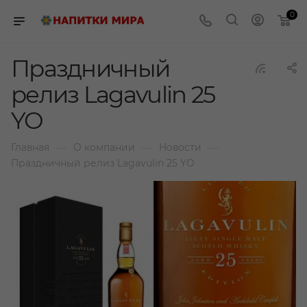
0
Праздничный
релиз Lagavulin 25
YO
—
—
—
Главная
О компании
Новости
Праздничный релиз Lagavulin 25 YO