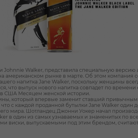
и Johnnie Walker, представила специальную версию
 на американском рынке в марте. Об этом компания 
ашего напитка Jane Walker, поскольку женщины всег
ется, что выпуск нового напитка совпадет по времен
в США Месяцем женской истории.
щины, который впервые заменит ставший привычным
, что с каждой проданной бутылки Jane Walker один 
о мира. Шотландец Джонни Уокер начал производств
ker в один из самых узнаваемых и знаменитых по вс
 виски, выпускаемыми под этим брендом, считаются R