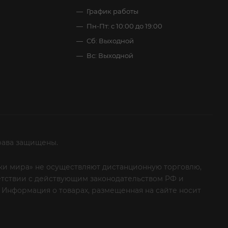
График работы
Пн-Пт: с 10:00 до 19:00
Сб: Выходной
Вс: Выходной
рава защищены.
итки мира» не осуществляют дистанционную торговлю,
ветствии с действующим законодательством РФ и
 Информация о товарах, размещенная на сайте носит
ые клиенты! Если вы решили отказаться от нашей