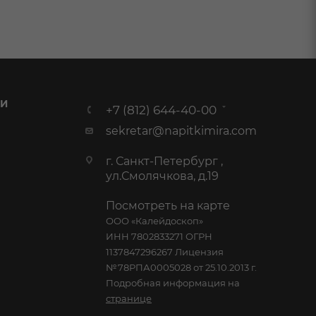
 И
+7 (812) 644-40-00
sekretar@napitkimira.com
г. Санкт-Петербург ,
ул.Смолячкова, д.19
Посмотреть на карте
ООО «Калейдоскоп»
ИНН 7802833271 ОГРН
1137847296267 Лицензия
№78РПА0005028 от 25.10.2013 г.
Подробная информация на
странице