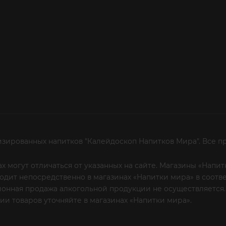
изированных напитков "Калейдоскоп Напитков Мира". Все п
х могут отличаться от указанных на сайте. Магазины «Нап
сходит непосредственно в магазинах «Напитки мира» в соот
онная продажа алкогольной продукции не осуществляется.
и товаров уточняйте в магазинах «Напитки мира».
Уважаем
 или по телефону