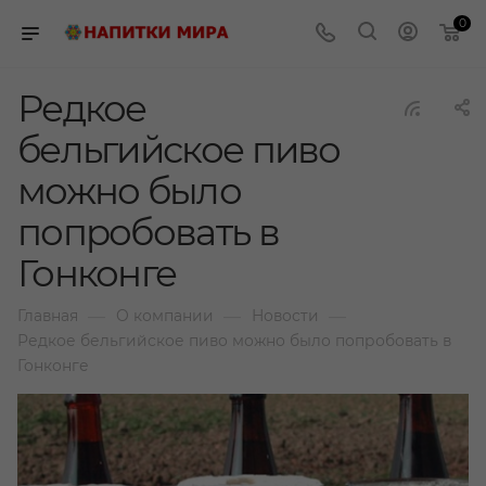
0
Редкое
бельгийское пиво
можно было
попробовать в
Гонконге
—
—
—
Главная
О компании
Новости
Редкое бельгийское пиво можно было попробовать в
Гонконге