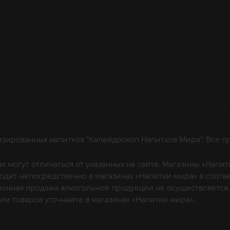
изированных напитков "Калейдоскоп Напитков Мира". Все п
х могут отличаться от указанных на сайте. Магазины «Нап
сходит непосредственно в магазинах «Напитки мира» в соот
онная продажа алкогольной продукции не осуществляется.
и товаров уточняйте в магазинах «Напитки мира».
Уважаем
 или по телефону