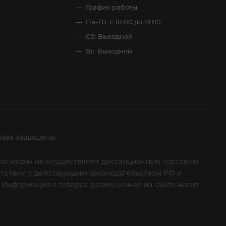
График работы
Пн-Пт: с 10:00 до 19:00
Сб: Выходной
Вс: Выходной
рава защищены.
итки мира» не осуществляют дистанционную торговлю,
ветствии с действующим законодательством РФ и
 Информация о товарах, размещенная на сайте носит
ые клиенты! Если вы решили отказаться от нашей