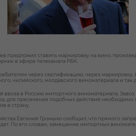
чев предложил ставить маркировку на вино, произве
орник в эфире телеканала РБК.
ребителям через сертификацию, через маркировку. 
ого, чилийского, молдавского виноматериала и так дал
кой ввоза в Россию импортного виноматериала. Заво
ра, для пресечения подобных действий необходимо
в в страну.
зяйства Евгений Громыко сообщил, что прямого запр
ет. По его словам, замещение импортных виномате