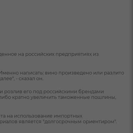
денное на российских предприятиях из
Именно написать: вино произведено или разлито
ее", - сказал он.
з и розлив его под российскими брендами
 либо кратно увеличить таможенные пошлины,
ета на использование импортных
риалов является "долгосрочным ориентиром".