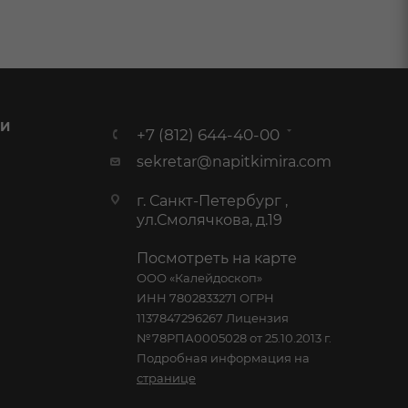
 И
+7 (812) 644-40-00
sekretar@napitkimira.com
г. Санкт-Петербург ,
ул.Смолячкова, д.19
Посмотреть на карте
ООО «Калейдоскоп»
ИНН 7802833271 ОГРН
1137847296267 Лицензия
№78РПА0005028 от 25.10.2013 г.
Подробная информация на
странице