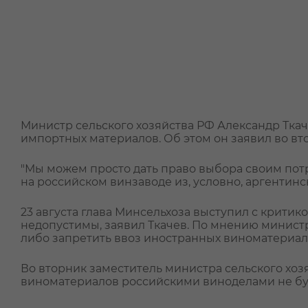
Министр сельского хозяйства РФ Александр Тка
импортных материалов. Об этом он заявил во вт
"Мы можем просто дать право выбора своим пот
на российском винзаводе из, условно, аргентинск
23 августа глава Минсельхоза выступил с крити
недопустимы, заявил Ткачев. По мнению минист
либо запретить ввоз иностранных виноматериало
Во вторник заместитель министра сельского хо
виноматериалов российскими виноделами не буд