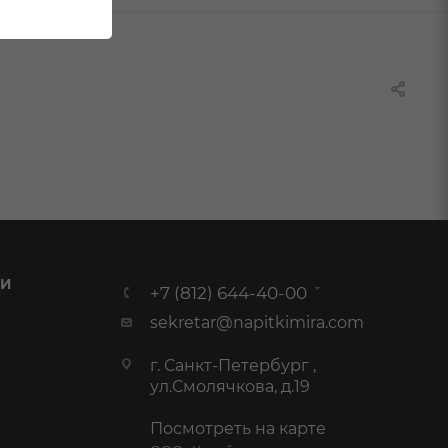
 И
+7 (812) 644-40-00
sekretar@napitkimira.com
г. Санкт-Петербург ,
ул.Смолячкова, д.19
Посмотреть на карте