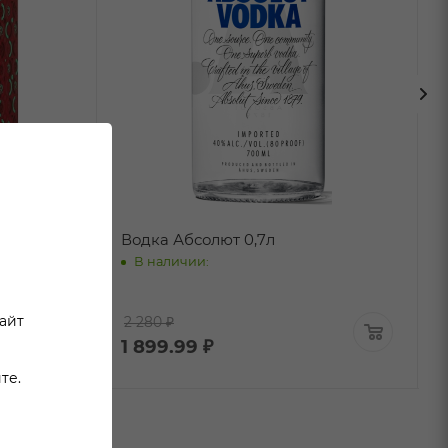
/у
Водка Абсолют 0,7л
В наличии:
сайт
2 280 ₽
1 899.99
₽
те.