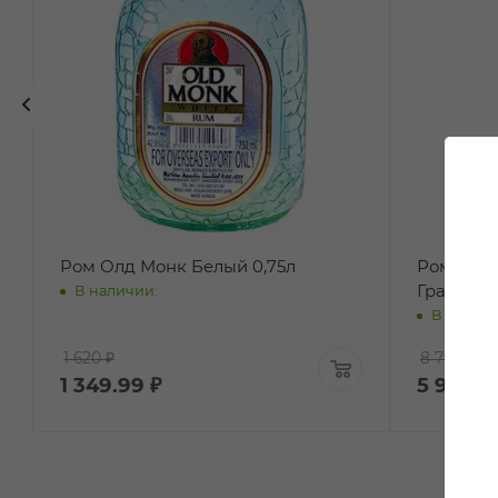
Ром Олд Монк Белый 0,75л
Ром Зака
Гран Резе
В наличии:
В наличи
1 620 ₽
8 799 ₽
1 349.99
₽
5 999.9