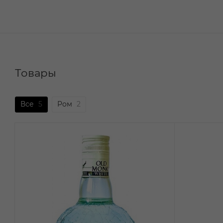
Товары
Все
5
Ром
2