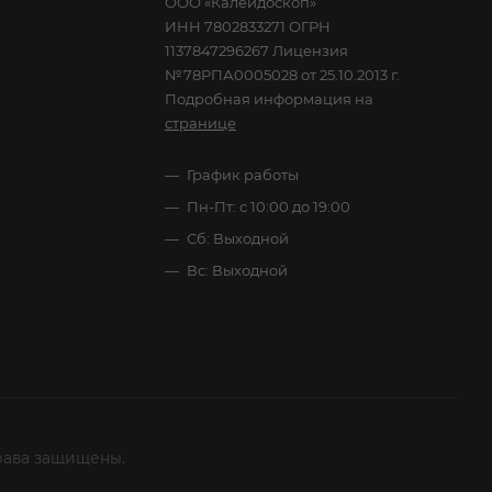
ООО «Калейдоскоп»
ИНН 7802833271 ОГРН
1137847296267 Лицензия
№78РПА0005028 от 25.10.2013 г.
Подробная информация на
странице
График работы
Пн-Пт: с 10:00 до 19:00
Сб: Выходной
Вс: Выходной
рава защищены.