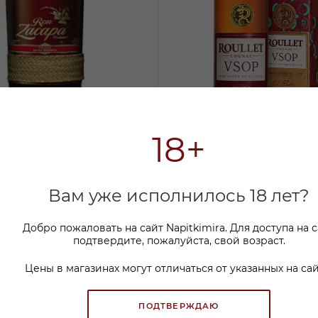
18+
па Сэнтэнарио Солера
Коньяк Рулле VSOP 0,7л п
рва 23 года 0,75л п/у
В наличии:
Вам уже исполнилось 18 лет?
и:
Добро пожаловать на сайт Napitkimira. Для доступа на 
4 800 ₽
подтвердите, пожалуйста, свой возраст.
9
₽
3 799.99
₽
Цены в магазинах могут отличаться от указанных на сай
ПОДТВЕРЖДАЮ