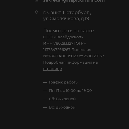
sekretar@napitkimira.com
г. Санкт-Петербург ,
ул.Смолячкова, д.19
Посмотреть на карте
ООО «Калейдоскоп»
ИНН 7802833271 ОГРН
1137847296267 Лицензия
№78РПА0005028 от 25.10.2013 г.
Подробная информация на
странице
График работы
Пн-Пт: с 10:00 до 19:00
Сб: Выходной
Вс: Выходной