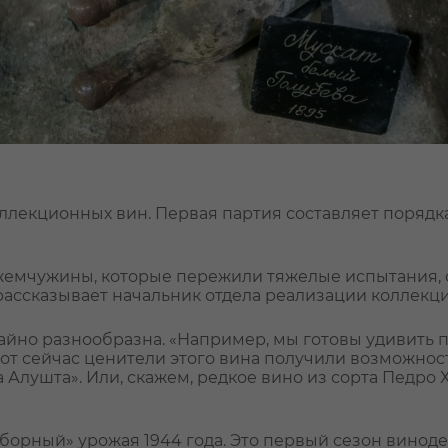
лекционных вин. Первая партия составляет порядка 
е жемчужины, которые пережили тяжелые испытания, 
- рассказывает начальник отдела реализации коллекц
чайно разнообразна. «Например, мы готовы удивить
от сейчас ценители этого вина получили возможност
 Алушта». Или, скажем, редкое вино из сорта Педро 
борный» урожая 1944 года. Это первый сезон винод