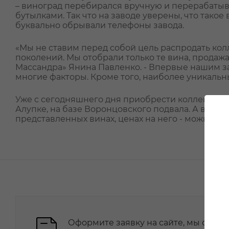
– виноград перебирался вручную и перерабатыва
бутылками. Так что на заводе уверены, что тако
буквально обрывали телефоны завода.
«Мы не ставим перед собой цель распродать кол
поколений. Мы отобрали только те вина, продаж
Массандра» Янина Павленко. - Впервые нашим з
многие факторы. Кроме того, наиболее уникальн
Уже с сегодняшнего дня приобрести коллекцион
Алупке, на базе Воронцовского подвала. А в бл
представленных винах, ценах на него - можно бу
Оформите заявку на сайте, мы свяже