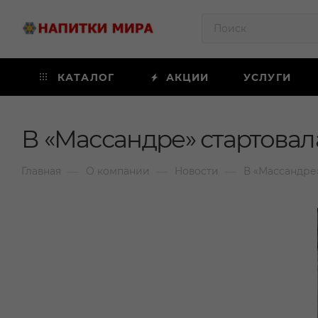
КАТАЛОГ
АКЦИИ
УСЛУГИ
В «Массандре» стартова
—
—
—
Главная
О компании
Новости
В «Массандре