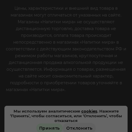
Цены, характеристики и внешний вид товара в
магазинах могут отличаться от указанных на сайте.
Магазины «Напитки мира» не осуществляют
дистанционную торговлю, доставка товара не
производится, оплата товара происходит
непосредственно в магазинах «Напитки мира» в
соответствии с действующим законодательством РФ и
режимом работы магазинов, круглосуточная и
дистанционная продажа алкогольной продукции не
осуществляется. Информация о товарах, размещенная
на сайте носит ознакомительный характер,
подробности о приобретении товаров уточняйте в
магазинах «Напитки мира».
Уважаемые клиенты! Если
вы решили отказаться от нашей рекламной рассылки
- сообщите нам об этом на почту или по телефону
Мы используем аналитические
cookies
. Нажмите
‘Принять’, чтобы согласиться, или ‘Отклонить’, чтобы
отказаться
Принять
Отклонить