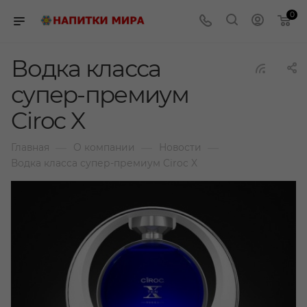
0
Водка класса
супер-премиум
Ciroc X
—
—
—
Главная
О компании
Новости
Водка класса супер-премиум Ciroc X